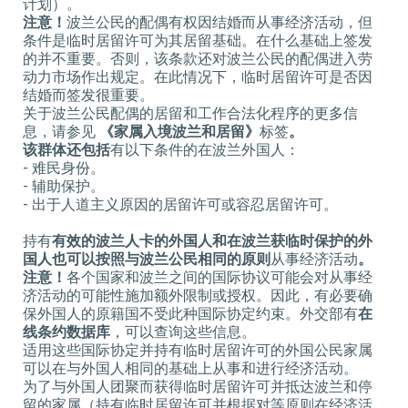
计划）。
注意！
波兰公民的配偶有权因结婚而从事经济活动，但
条件是临时居留许可为其居留基础。在什么基础上签发
的并不重要。否则，该条款还对波兰公民的配偶进入劳
动力市场作出规定。在此情况下，临时居留许可是否因
结婚而签发很重要。
关于波兰公民配偶的居留和工作合法化程序的更多信
息，请参见
《家属入境波兰和居留》
标签
。
该群体还包括
有以下条件的在波兰外国人：
- 难民身份。
- 辅助保护。
- 出于人道主义原因的居留许可或容忍居留许可。
持有
有效的波兰人卡的外国人和在波兰获临时保护的外
国人也可以按照与波兰公民相同的原则
从事经济活动
。
注意！
各个国家和波兰之间的国际协议可能会对从事经
济活动的可能性施加额外限制或授权。因此，有必要确
保外国人的原籍国不受此种国际协定约束。外交部有
在
线条约数据库
，可以查询这些信息。
适用这些国际协定并持有临时居留许可的外国公民家属
可以在与外国人相同的基础上从事和进行经济活动。
为了与外国人团聚而获得临时居留许可并抵达波兰和停
留的家属（持有临时居留许可并根据对等原则在经济活