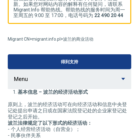
系
新。如果您对网站内容的解释有任何疑问，请联系
一
Migrant.Info 帮助热线。帮助热线的服务时间为周一
M
4
至周五的 9:00 至 17:00，电话号码为
22 490 20 44
至
>
>
Migrant CN
migrant.info.pl
波兰的商业活动
得到支持
Menu
基本信息
–
波兰的经济活动形式
原则上，波兰的经济活动可在向经济活动和信息中央登
记处提出申请之日或在国家法院登记处的企业家登记处
登记之后开始。
波兰法律规定了以下形式的经济活动：
- 个人经营经济活动（自营业）；
- 民事伙伴关系