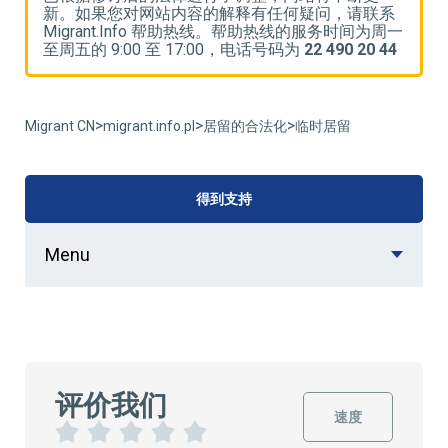
系
新。如果您对网站内容的解释有任何疑问，请联系
一
Migrant.Info 帮助热线。帮助热线的服务时间为周一
M
4
至周五的 9:00 至 17:00，电话号码为
22 490 20 44
至
>
>
>
Migrant CN
migrant.info.pl
居留的合法化
临时居留
得到支持
Menu
评价我们
速度