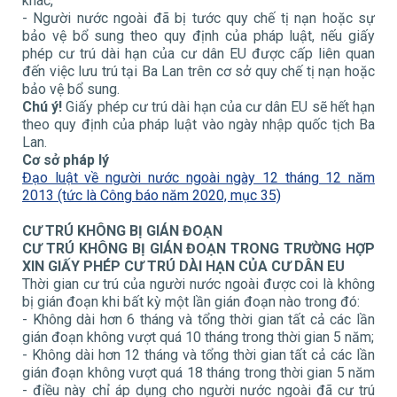
khác,
- Người nước ngoài đã bị tước quy chế tị nạn hoặc sự
bảo vệ bổ sung theo quy định của pháp luật, nếu giấy
phép cư trú dài hạn của cư dân EU được cấp liên quan
đến việc lưu trú tại Ba Lan trên cơ sở quy chế tị nạn hoặc
bảo vệ bổ sung.
Chú ý!
Giấy phép cư trú dài hạn của cư dân EU sẽ hết hạn
theo quy định của pháp luật vào ngày nhập quốc tịch Ba
Lan.
Cơ sở pháp lý
Đạo luật về người nước ngoài ngày 12 tháng 12 năm
2013 (tức là Công báo năm 2020, mục 35)
CƯ TRÚ KHÔNG BỊ GIÁN ĐOẠN
CƯ
TRÚ KHÔNG BỊ GIÁN ĐOẠN TRONG TRƯỜNG HỢP
XIN GIẤY PHÉP CƯ TRÚ DÀI HẠN CỦA CƯ DÂN EU
Thời gian cư trú của người nước ngoài được coi là không
bị gián đoạn khi bất kỳ một lần gián đoạn nào trong đó:
- Không dài hơn 6 tháng và tổng thời gian tất cả các lần
gián đoạn không vượt quá 10 tháng trong thời gian 5 năm;
- Không dài hơn 12 tháng và tổng thời gian tất cả các lần
gián đoạn không vượt quá 18 tháng trong thời gian 5 năm
- điều này chỉ áp dụng cho người nước ngoài đã cư trú