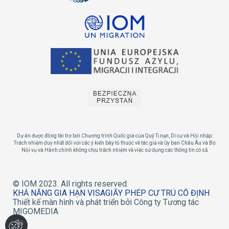
Dự án được đồng tài trợ bởi Chương trình Quốc gia của Quỹ Tị nạn, Di cư và Hội nhập:
Trách nhiệm duy nhất đối với các ý kiến ​​​​bày tỏ thuộc về tác giả và Ủy ban Châu Âu và Bộ
Nội vụ và Hành chính không chịu trách nhiệm về việc sử dụng các thông tin có sẵ
© IOM 2023. All rights reserved.
KHẢ NĂNG GIA HẠN VISA
GIẤY PHÉP CƯ TRÚ CỐ ĐỊNH
Thiết kế màn hình và phát triển bởi Công ty Tương tác
MIGOMEDIA