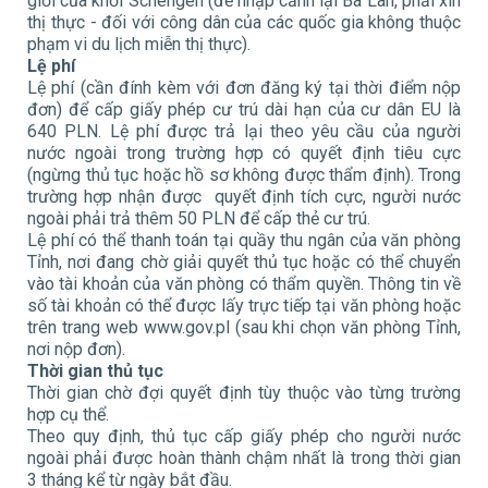
giới của khối Schengen (để nhập cảnh lại Ba Lan, phải xin
thị thực - đối với công dân của các quốc gia không thuộc
phạm vi du lịch miễn thị thực).
Lệ phí
Lệ phí (cần đính kèm với đơn đăng ký tại thời điểm nộp
đơn) để cấp giấy phép cư trú dài hạn của cư dân EU là
640 PLN. Lệ phí được trả lại theo yêu cầu của người
nước ngoài trong trường hợp có quyết định tiêu cực
(ngừng thủ tục hoặc hồ sơ không được thẩm định). Trong
trường hợp nhận được quyết định tích cực, người nước
ngoài phải trả thêm 50 PLN để cấp thẻ cư trú.
Lệ phí có thể thanh toán tại quầy thu ngân của văn phòng
Tỉnh, nơi đang chờ giải quyết thủ tục hoặc có thể chuyển
vào tài khoản của văn phòng có thẩm quyền. Thông tin về
số tài khoản có thể được lấy trực tiếp tại văn phòng hoặc
trên trang web www.gov.pl (sau khi chọn văn phòng Tỉnh,
nơi nộp đơn).
Thời gian thủ tục
Thời gian chờ đợi quyết định tùy thuộc vào từng trường
hợp cụ thể.
Theo quy định, thủ tục cấp giấy phép cho người nước
ngoài phải được hoàn thành chậm nhất là trong thời gian
3 tháng kể từ ngày bắt đầu.