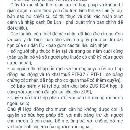
- Giấy tờ xác nhận thời gian lưu trú hợp pháp và không bị
gián đoạn 5 năm theo yêu cầu trên lãnh thổ Ba Lan (ví dụ:
bản sao hộ chiếu cũ có thị thực và dấu xác nhận xuất
cảnh và nhập cảnh Ba Lan - phải xuất trình bản chính để
đối chiếu).
- Các tài liệu cần thiết để xác nhận dữ liệu điền trong đơn
và các lý do biện luận cho việc xin giấy phép cư trú dài
hạn của cư dân EU - bao gồm các tài liệu xác nhận:
- số người phụ thuộc hiện tại và trong ba năm cuối cùng
(bản tuyên bố về số người phụ thuộc có chữ ký của người
nước ngoài);
- có nguồn thu nhập ổn định và thường xuyên (ví dụ: hợp
đồng lao động và tờ khai thuế PIT-37 / PIT-11 có bằng
chứng xác nhận đã nộp cho cơ quan thuế có thẩm quyền);
- có bảo hiểm y tế (ví dụ: bản khai báo ZUS RCA hợp lệ
cùng với xác nhận đã gửi tài liệu cho ZUS);
- Quyền sở hữu hợp pháp đối với căn hộ mà người nước
ngoài sẽ ở;
Chú ý!
Hợp đồng cho mượn căn hộ không được coi là
quyền sở hữu hợp pháp đối với mặt bằng, trừ khi người
cho mượn là con cháu, bố mẹ, ông bà, vợ chồng, bố mẹ
vợ hoặc anh chị em của người nước ngoài.