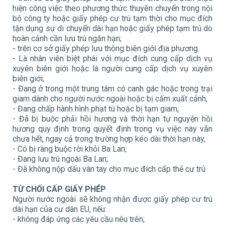
hiện công việc theo phương thức thuyên chuyển trong nội
bộ công ty hoặc giấy phép cư trú tạm thời cho mục đích
tận dụng sự di chuyển dài hạn hoặc giấy phép tạm trú do
hoàn cảnh cần lưu trú ngắn hạn;
- trên cơ sở giấy phép lưu thông biên giới địa phương.
- Là nhân viên biệt phái với mục đích cung cấp dịch vụ
xuyên biên giới hoặc là người cung cấp dịch vụ xuyên
biên giới;
- Đang ở trong một trung tâm có canh gác hoặc trong trại
giam dành cho người nước ngoài hoặc bị cấm xuất cảnh,
- Đang chấp hành hình phạt tù hoặc bị tạm giam,
- Đã bị buộc phải hồi hương và thời hạn tự nguyện hồi
hương quy định trong quyết định trong vụ việc này vẫn
chưa hết, ngay cả trong trường hợp kéo dài thời hạn này,
- Có bị ràng buộc rời khỏi Ba Lan;
- Đang lưu trú ngoài Ba Lan;
- Đã không nộp dấu vân tay cho mục đích cấp thẻ cư trú
TỪ CHỐI CẤP GIẤY PHÉP
Người nước ngoài sẽ không nhận được giấy phép cư trú
dài hạn của cư dân EU, nếu:
- không đáp ứng các yêu cầu nêu trên;