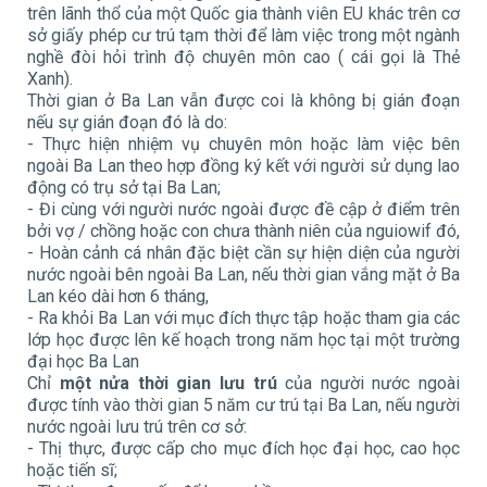
trên lãnh thổ của một Quốc gia thành viên EU khác trên cơ
sở giấy phép cư trú tạm thời để làm việc trong một ngành
nghề đòi hỏi trình độ chuyên môn cao ( cái gọi là Thẻ
Xanh).
Thời gian ở Ba Lan vẫn được coi là không bị gián đoạn
nếu sự gián đoạn đó là do:
- Thực hiện nhiệm vụ chuyên môn hoặc làm việc bên
ngoài Ba Lan theo hợp đồng ký kết với người sử dụng lao
động có trụ sở tại Ba Lan;
- Đi cùng với người nước ngoài được đề cập ở điểm trên
bởi vợ / chồng hoặc con chưa thành niên của nguiowif đó,
- Hoàn cảnh cá nhân đặc biệt cần sự hiện diện của người
nước ngoài bên ngoài Ba Lan, nếu thời gian vắng mặt ở Ba
Lan kéo dài hơn 6 tháng,
- Ra khỏi Ba Lan với mục đích thực tập hoặc tham gia các
lớp học được lên kế hoạch trong năm học tại một trường
đại học Ba Lan
Chỉ
một nửa thời gian
lưu
trú
của người nước ngoài
được tính vào thời gian 5 năm cư trú tại Ba Lan, nếu người
nước ngoài lưu trú trên cơ sở:
- Thị thực, được cấp cho mục đích học đại học, cao học
hoặc tiến sĩ;