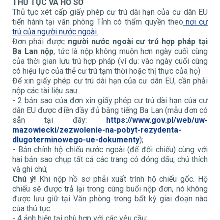
THỦ TỤC VÀ HỒ SƠ
Thủ tục xét cấp giấy phép cư trú dài hạn của cư dân EU
tiến hành tại văn phòng Tỉnh có thẩm quyền theo
nơi cư
trú của người nước ngoài.
Đơn phải được
người nước ngoài cư trú hợp pháp tại
Ba Lan nộp
, tức là nộp không muộn hơn ngày cuối cùng
của thời gian lưu trú hợp pháp (ví dụ: vào ngày cuối cùng
có hiệu lực của thẻ cư trú tạm thời hoặc thị thực của họ)
Để xin giấy phép cư trú dài hạn của cư dân EU, cần phải
nộp các tài liệu sau:
- 2 bản sao của đơn xin giấy phép cư trú dài hạn của cư
dân EU được điền đầy đủ bằng tiếng Ba Lan (mẫu đơn có
sẵn tại đây:
https://www.gov.pl/web/uw-
mazowiecki/zezwolenie-na-pobyt-rezydenta-
dlugoterminowego-ue-dokumenty
);
- Bản chính hộ chiếu nước ngoài (để đối chiếu) cùng với
hai bản sao chụp tất cả các trang có đóng dấu, chú thích
và ghi chú;
Chú ý!
Khi nộp hồ sơ phải xuất trình hộ chiếu gốc. Hộ
chiếu sẽ được trả lại trong cùng buổi nộp đơn, nó không
được lưu giữ tại Văn phòng trong bất kỳ giai đoạn nào
của thủ tục.
- 4 ảnh hiện tại phù hợp với các yêu cầu;