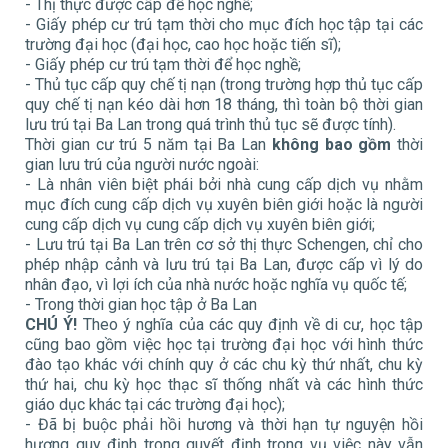
- Thị thực được cấp để học nghề;
- Giấy phép cư trú tạm thời cho mục đích học tập tại các
trường đại học (đại học, cao học hoặc tiến sĩ);
- Giấy phép cư trú tạm thời để học nghề;
- Thủ tục cấp quy chế tị nạn (trong trường hợp thủ tục cấp
quy chế tị nạn kéo dài hơn 18 tháng, thì toàn bộ thời gian
lưu trú tại Ba Lan trong quá trình thủ tục sẽ được tính).
Thời gian cư trú 5 năm tại Ba Lan
không bao gồm
thời
gian lưu trú của người nước ngoài:
- Là nhân viên biệt phái bởi nhà cung cấp dịch vụ nhằm
mục đích cung cấp dịch vụ xuyên biên giới hoặc là người
cung cấp dịch vụ cung cấp dịch vụ xuyên biên giới;
- Lưu trú tại Ba Lan trên cơ sở thị thực Schengen, chỉ cho
phép nhập cảnh và lưu trú tại Ba Lan, được cấp vì lý do
nhân đạo, vì lợi ích của nhà nước hoặc nghĩa vụ quốc tế;
- Trong thời gian học tập ở Ba Lan
CHÚ Ý!
Theo ý nghĩa của các quy định về di cư, học tập
cũng bao gồm việc học tại trường đại học với hình thức
đào tạo khác với chính quy ở các chu kỳ thứ nhất, chu kỳ
thứ hai, chu kỳ học thạc sĩ thống nhất và các hình thức
giáo dục khác tại các trường đại học);
- Đã bị buộc phải hồi hương và thời hạn tự nguyện hồi
hương quy định trong quyết định trong vụ việc này vẫn