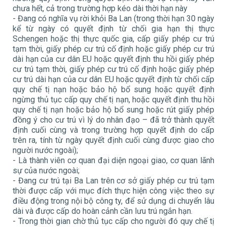
chưa hết, cả trong trường hợp kéo dài thời hạn này
- Đang có nghĩa vụ rời khỏi Ba Lan (trong thời hạn 30 ngày
kể từ ngày có quyết định từ chối gia hạn thị thực
Schengen hoặc thị thực quốc gia, cấp giấy phép cư trú
tạm thời, giấy phép cư trú cố định hoặc giấy phép cư trú
dài hạn của cư dân EU hoặc quyết định thu hồi giấy phép
cư trú tạm thời, giấy phép cư trú cố định hoặc giấy phép
cư trú dài hạn của cư dân EU hoặc quyết định từ chối cấp
quy chế tị nạn hoặc bảo hộ bổ sung hoặc quyết định
ngừng thủ tục cấp quy chế tị nạn, hoặc quyết định thu hồi
quy chế tị nạn hoặc bảo hộ bổ sung hoặc rút giấy phép
đồng ý cho cư trú vì lý do nhân đạo – đã trở thành quyết
định cuối cùng và trong trường hợp quyết định do cấp
trên ra, tính từ ngày quyết định cuối cùng được giao cho
người nước ngoài);
- Là thành viên cơ quan đại diện ngoại giao, cơ quan lãnh
sự của nước ngoài;
- Đang cư trú tại Ba Lan trên cơ sở giấy phép cư trú tạm
thời được cấp với mục đích thực hiện công việc theo sự
điều động trong nội bộ công ty, để sử dụng di chuyển lâu
dài và được cấp do hoàn cảnh cần lưu trú ngắn hạn.
- Trong thời gian chờ thủ tục cấp cho người đó quy chế tị