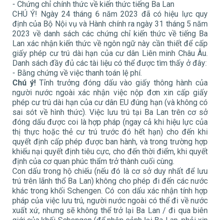
- Chứng chỉ chính thức về kiến thức tiếng Ba Lan
CHÚ Ý! Ngày 24 tháng 6 năm 2023 đã có hiệu lực quy
định của Bộ Nội vụ và Hành chính ra ngày 31 tháng 5 năm
2023 về danh sách các chứng chỉ kiến ​​thức về tiếng Ba
Lan xác nhận kiến ​​thức về ngôn ngữ này cần thiết để cấp
giấy phép cư trú dài hạn của cư dân Liên minh Châu Âu.
Danh sách đầy đủ các tài liệu có thể được tìm thấy ở đây:
- Bằng chứng về việc thanh toán lệ phí.
Chú ý!
Tỉnh trưởng đóng dấu vào giấy thông hành của
người nước ngoài xác nhận việc nộp đơn xin cấp giấy
phép cư trú dài hạn của cư dân EU đúng hạn (và không có
sai sót về hình thức). Việc lưu trú tại Ba Lan trên cơ sở
đóng dấu được coi là hợp pháp (ngay cả khi hiệu lực của
thị thực hoặc thẻ cư trú trước đó hết hạn) cho đến khi
quyết định cấp phép được ban hành, và trong trường hợp
khiếu nại quyết định tiêu cực, cho đến thời điểm, khi quyết
định của cơ quan phúc thẩm trở thành cuối cùng.
Con dấu trong hộ chiếu (nếu đó là cơ sở duy nhất để lưu
trú trên lãnh thổ Ba Lan) không cho phép đi đến các nước
khác trong khối Schengen. Có con dấu xác nhận tính hợp
pháp của việc lưu trú, người nước ngoài có thể đi về nước
xuất xứ, nhưng sẽ không thể trở lại Ba Lan / đi qua biên