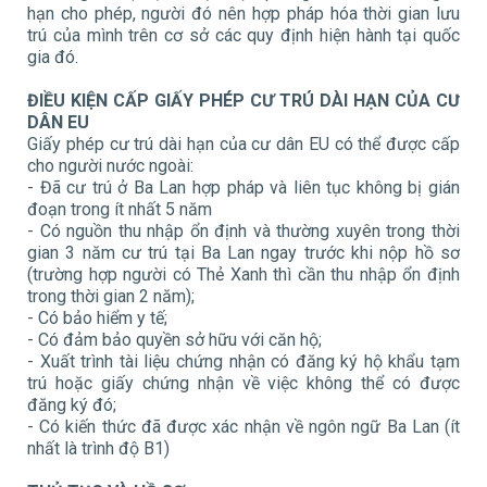
hạn cho phép, người đó nên hợp pháp hóa thời gian lưu
trú của mình trên cơ sở các quy định hiện hành tại quốc
gia đó.
ĐIỀU KIỆN
CẤP GIẤY PHÉP CƯ TRÚ DÀI HẠN CỦA CƯ
DÂN EU
Giấy phép cư trú dài hạn của cư dân EU có thể được cấp
cho người nước ngoài:
- Đã cư trú ở Ba Lan hợp pháp và liên tục không bị gián
đoạn trong ít nhất 5 năm
- Có nguồn thu nhập ổn định và thường xuyên trong thời
gian 3 năm cư trú tại Ba Lan ngay trước khi nộp hồ sơ
(trường hợp người có Thẻ Xanh thì cần thu nhập ổn định
trong thời gian 2 năm);
- Có bảo hiểm y tế;
- Có đảm bảo quyền sở hữu với căn hộ;
- Xuất trình tài liệu chứng nhận có đăng ký hộ khẩu tạm
trú hoặc giấy chứng nhận về việc không thể có được
đăng ký đó;
- Có kiến thức đã được xác nhận về ngôn ngữ Ba Lan (ít
nhất là trình độ B1)