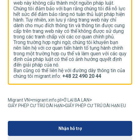
web này không cấu thành một nguồn pháp luật.
w
ực
Chúng tôi đảm bảo với bạn rằng chúng tôi đã nỗ lực
C
n
hết sức để đảm bảo rằng nó tuân thủ luật pháp hiện
h
hành. Tuy nhiên, xin lưu ý rằng trang web này chỉ
h
g
dành cho mục đích thông tin và thông tin được cung
d
g
cấp trên trang web này có thể không được sử dụng
c
trong các tranh chấp với các cơ quan chính phủ.
t
Trong trường hợp nghi ngờ, chúng tôi khuyên bạn
T
h
nên liên hệ với cơ quan tiến hành tố tụng hành chính
n
uy
trong một trường hợp cụ thể và làm quen với các quy
t
định của pháp luật có thể có ảnh hưởng quyết định
đ
đến giải pháp của nó.
đ
ủa
Bạn cũng có thể liên hệ với đường dây thông tin của
B
chúng tôi migrant.info:
+48 22 490 20 44
c
>
>
>
Migrant VN
migrant.info.pl
Ở LẠI BA LAN
>
GIẤY PHÉP CƯ TRÚ DÀI HẠN
GIẤY PHÉP CƯ TRÚ DÀI HẠN EU
Nhận hỗ trợ