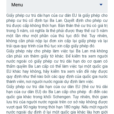
Menu
Giấy phép cư trú dài hạn của cư dân EU là giấy phép cho
phép cư trú cố định tại Ba Lan. Quyết định cho phép cư
trú được cấp không thời hạn. Bản thân thẻ cư trú có giá trị
trong 5 năm, có nghĩa là thẻ phải được thay thế cứ 5 năm
một lần như một phần của thủ tục đổi thẻ. Tuy nhiên,
không cần phải nộp lại đơn xin cấp lại giấy phép và lại
trải qua quy trình của thủ tục xin cấp giấy phép đó.
Giấy phép này cho phép làm việc tại Ba Lan mà không
cần phải xin thêm giấy tờ khác. Để kiểm tra xem người
nước ngoài có giấy phép cư trú dài hạn do cơ quan có
thẩm quyền Ba Lan cấp có thể làm việc tại một quốc gia
EU khác hay không, hãy kiểm tra xem vấn đề này được
quy định như thế nào bởi các quy định của quốc gia nước
thành viên, nơi người nước ngoài dự định làm việc.
Giấy phép cư trú dài hạn của cư dân EU (thẻ cư trú dài
hạn của cư dân EU) do Ba Lan cấp cho phép đi đến các
quốc gia khác trong khối Schengen. Tuy nhiên, thời gian
lưu trú của người nước ngoài trên cơ sở này không được
vượt quá 90 ngày trong thời hạn 180 ngày. Nếu một người
nước ngoài dự định ở lại một quốc gia khác lâu hơn giới