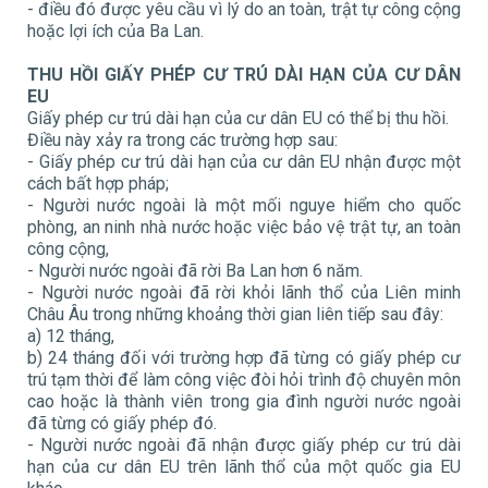
- điều đó được yêu cầu vì lý do an toàn, trật tự công cộng
hoặc lợi ích của Ba Lan.
THU HỒI GIẤY PHÉP CƯ TRÚ DÀI HẠN CỦA CƯ DÂN
EU
Giấy phép cư trú dài hạn của cư dân EU có thể bị thu hồi.
Điều này xảy ra trong các trường hợp sau:
- Giấy phép cư trú dài hạn của cư dân EU nhận được một
cách bất hợp pháp;
- Người nước ngoài là một mối nguye hiểm cho quốc
phòng, an ninh nhà nước hoặc việc bảo vệ trật tự, an toàn
công cộng,
- Người nước ngoài đã rời Ba Lan hơn 6 năm.
- Người nước ngoài đã rời khỏi lãnh thổ của Liên minh
Châu Âu trong những khoảng thời gian liên tiếp sau đây:
a) 12 tháng,
b) 24 tháng đối với trường hợp đã từng có giấy phép cư
trú tạm thời để làm công việc đòi hỏi trình độ chuyên môn
cao hoặc là thành viên trong gia đình người nước ngoài
đã từng có giấy phép đó.
- Người nước ngoài đã nhận được giấy phép cư trú dài
hạn của cư dân EU trên lãnh thổ của một quốc gia EU