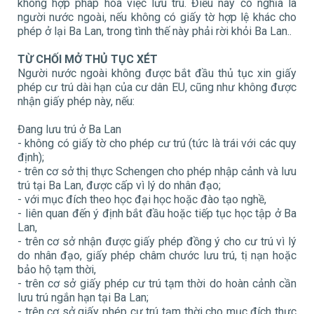
không hợp pháp hóa việc lưu trú. Điều này có nghĩa là
người nước ngoài, nếu không có giấy tờ hợp lệ khác cho
phép ở lại Ba Lan, trong tình thế này phải rời khỏi Ba Lan..
TỪ CHỐI MỞ THỦ TỤC XÉT
Người nước ngoài không được bắt đầu thủ tục xin giấy
phép cư trú dài hạn của cư dân EU, cũng như không được
nhận giấy phép này, nếu:
Đang lưu trú ở Ba Lan
- không có giấy tờ cho phép cư trú (tức là trái với các quy
định);
- trên cơ sở thị thực Schengen cho phép nhập cảnh và lưu
trú tại Ba Lan, được cấp vì lý do nhân đạo;
- với mục đích theo học đại học hoặc đào tạo nghề,
- liên quan đến ý định bắt đầu hoặc tiếp tục học tập ở Ba
Lan,
- trên cơ sở nhận được giấy phép đồng ý cho cư trú vì lý
do nhân đạo, giấy phép châm chước lưu trú, tị nạn hoặc
bảo hộ tạm thời,
- trên cơ sở giấy phép cư trú tạm thời do hoàn cảnh cần
lưu trú ngắn hạn tại Ba Lan;
- trên cơ sở giấy phép cư trú tạm thời cho mục đích thực