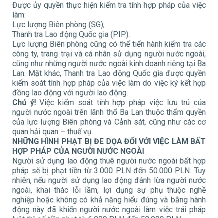
Được ủy quyền thực hiện kiểm tra tính hợp pháp của việc
làm:
Lực lượng Biên phòng (SG);
Thanh tra Lao động Quốc gia (PIP).
Lực lượng Biên phòng cũng có thể tiến hành kiểm tra các
công ty, trang trại và cá nhân sử dụng người nước ngoài,
cũng như những người nước ngoài kinh doanh riêng tại Ba
Lan. Mặt khác, Thanh tra Lao động Quốc gia được quyền
kiểm soát tính hợp pháp của việc làm do việc ký kết hợp
đồng lao động với người lao động.
Chú ý!
Việc kiểm soát tính hợp pháp việc lưu trú của
người nước ngoài trên lãnh thổ Ba Lan thuộc thẩm quyền
của lực lượng Biên phòng và Cảnh sát, cũng như các cơ
quan hải quan – thuế vụ.
NHỮNG HÌNH PHẠT BỊ ĐE DỌA ĐỐI VỚI VIỆC LÀM BẤT
HỢP PHÁP CỦA NGƯỜI NƯỚC NGOÀI
Người sử dụng lao động thuê người nước ngoài bất hợp
pháp sẽ bị phạt tiền từ 3.000 PLN đến 50.000 PLN. Tuy
nhiên, nếu người sử dụng lao động đánh lừa người nước
ngoài, khai thác lỗi lầm, lợi dụng sự phụ thuộc nghề
nghiệp hoặc không có khả năng hiểu đúng và bằng hành
động này đã khiến người nước ngoài làm việc trái pháp