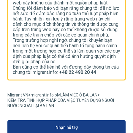
web này không cấu thành một nguồn pháp luật.
w
ực
Chúng tôi đảm bảo với bạn rằng chúng tôi đã nỗ lực
C
n
hết sức để đảm bảo rằng nó tuân thủ luật pháp hiện
h
hành. Tuy nhiên, xin lưu ý rằng trang web này chỉ
h
g
dành cho mục đích thông tin và thông tin được cung
d
g
cấp trên trang web này có thể không được sử dụng
c
trong các tranh chấp với các cơ quan chính phủ.
t
Trong trường hợp nghi ngờ, chúng tôi khuyên bạn
T
h
nên liên hệ với cơ quan tiến hành tố tụng hành chính
n
uy
trong một trường hợp cụ thể và làm quen với các quy
t
định của pháp luật có thể có ảnh hưởng quyết định
đ
đến giải pháp của nó.
đ
ủa
Bạn cũng có thể liên hệ với đường dây thông tin của
B
chúng tôi migrant.info:
+48 22 490 20 44
c
>
>
>
Migrant VN
migrant.info.pl
LÀM VIỆC Ở BA LAN
KIỂM TRA TÍNH HỢP PHÁP CỦA VIỆC TUYỂN DỤNG NGƯỜI
NƯỚC NGOÀI TẠI BA LAN
Nhận hỗ trợ