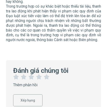
hay không.
Trong trường hợp có sự khác biệt hoặc thiếu tài liệu, thanh
tra lao động khi phát hiện thấy vi phạm các quy định của
Đạo luật xúc tiến việc làm có thể đệ trình lên tòa án để xử
phạt những người chịu trách nhiệm về những bất thường
được phát hiện. Ngoài ra, thanh tra lao động có thể thông
báo cho các cơ quan có thẩm quyền về việc vi phạm quy
định, cụ thể là trong trường hợp vi phạm các quy định về
người nước ngoài, thông báo Cảnh sát hoặc Biên phòng.
Đánh giá chúng tôi
1
2
3
4
5
Thêm phản hồi
S
S
S
S
S
a
a
a
a
a
o
o
o
o
o
Xếp hạng