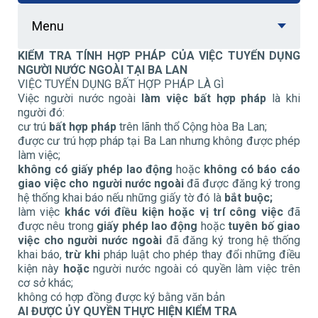
Menu
KIỂM TRA TÍNH HỢP PHÁP CỦA VIỆC TUYỂN DỤNG
NGƯỜI NƯỚC NGOÀI TẠI BA LAN
VIỆC TUYỂN DỤNG BẤT HỢP PHÁP LÀ GÌ
Việc người nước ngoài
làm việc bất hợp pháp
là khi
người đó:
cư trú
bất hợp pháp
trên lãnh thổ Cộng hòa Ba Lan;
được cư trú hợp pháp tại Ba Lan nhưng không được phép
làm việc;
không có giấy phép lao động
hoặc
không có báo cáo
giao việc cho người nước ngoài
đã được đăng ký trong
hệ thống khai báo nếu những giấy tờ đó là
bắt buộc
;
làm việc
khác với điều kiện hoặc vị trí công việc
đã
được nêu trong
giấy phép lao động
hoặc
tuyên bố giao
việc cho người nước ngoài
đã đăng ký trong hệ thống
khai báo,
trừ khi
pháp luật cho phép thay đổi những điều
kiện này
hoặc
người nước ngoài có quyền làm việc trên
cơ sở khác;
không có hợp đồng được ký bằng văn bản
AI ĐƯỢC ỦY QUYỀN THỰC HIỆN KIỂM TRA