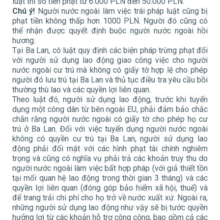
luật thì số tiền phạt từ 6.000 PLN đến 50.000 PLN.
Chú ý!
Người nước ngoài làm việc trái pháp luật cũng bị
phạt tiền không thấp hơn 1000 PLN. Người đó cũng có
thể nhận được quyết định buộc người nước ngoài hồi
hương.
Tại Ba Lan, có luật quy định các biện pháp trừng phạt đối
với người sử dụng lao động giao công việc cho người
nước ngoài cư trú mà không có giấy tờ hợp lệ cho phép
người đó lưu trú tại Ba Lan và thủ tục điều tra yêu cầu bồi
thường thù lao và các quyền lợi liên quan.
Theo luật đó, người sử dụng lao động, trước khi tuyển
dụng một công dân từ bên ngoài EU, phải đảm bảo chắc
chắn rằng người nước ngoài có giấy tờ cho phép họ cư
trú ở Ba Lan. Đối với việc tuyển dụng người nước ngoài
không có quyền cư trú tại Ba Lan, người sử dụng lao
động phải đối mặt với các hình phạt tài chính nghiêm
trọng và cũng có nghĩa vụ phải trả các khoản truy thu do
người nước ngoài làm việc bất hợp pháp (với giả thiết tồn
tại mối quan hệ lao động trong thời gian 3 tháng) và các
quyền lợi liên quan (đóng góp bảo hiểm xã hội, thuế) và
để trang trải chi phí cho họ trở về nước xuất xứ. Ngoài ra,
những người sử dụng lao động như vậy sẽ bị tước quyền
hưởng lợi từ các khoản hỗ trợ công cộng, bao gồm cả các