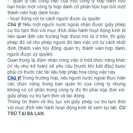
- quản lý các công việc của một công ty hợp danh hữu
hạn hoặc một công ty hợp danh cổ phần hữu hạn bởi một
thành viên hợp danh hoặc
- hoạt động với tư cách người được ủy quyền.
Chú ý!
Nếu một người nước ngoài nhận được giấy phép
cư trú tạm thời với mục đích điều hành hoạt động kinh tế
liên quan đến các trường hợp được mô tả ở trên, thì giấy
phép đó sẽ cho phép người đó làm việc với tư cách nhất
định (thành viên hội đồng quản trị, thành viên hợp danh,
người được ủy quyền).
Quan trọng là, đảm nhận công việc ở một chức năng khác
(ví dụ như kế toán) sẽ yêu cầu (trước khi bắt đầu) buộc
phải có trước các tài liệu hợp pháp hóa công việc này.
Chú ý!
Trong trường hợp, nếu người nước ngoài thực hiện
các chức năng trong ban quản trị của công ty nhưng
không có cổ phần trong công ty đó thì phải nộp đơn xin
giấy phép cư trú tạm thời và lao động.
Thông tin thêm về thủ tục xin giấy phép cư trú tạm thời
với mục đích tiến hành hoạt động kinh tế xem tại tab:
CƯ
TRÚ TẠI BA LAN.