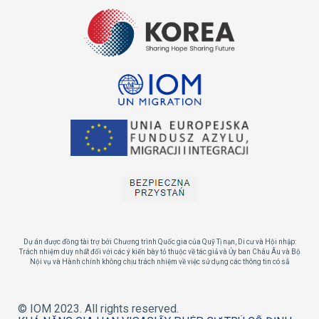
Dự án được đồng tài trợ bởi Chương trình Quốc gia của Quỹ Tị nạn, Di cư và Hội nhập:
Trách nhiệm duy nhất đối với các ý kiến ​​​​bày tỏ thuộc về tác giả và Ủy ban Châu Âu và Bộ
Nội vụ và Hành chính không chịu trách nhiệm về việc sử dụng các thông tin có sẵ
© IOM 2023. All rights reserved.