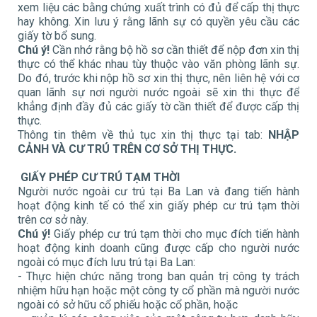
xem liệu các bằng chứng xuất trình có đủ để cấp thị thực
hay không. Xin lưu ý rằng lãnh sự có quyền yêu cầu các
giấy tờ bổ sung.
Chú ý!
Cần nhớ rằng bộ hồ sơ cần thiết để nộp đơn xin thị
thực có thể khác nhau tùy thuộc vào văn phòng lãnh sự.
Do đó, trước khi nộp hồ sơ xin thị thực, nên liên hệ với cơ
quan lãnh sự nơi người nước ngoài sẽ xin thi thực để
khẳng định đầy đủ các giấy tờ cần thiết để được cấp thị
thực.
Thông tin thêm về thủ tục xin thị thực tại tab:
NHẬP
CẢNH VÀ CƯ TRÚ TRÊN CƠ SỞ THỊ THỰC.
GIẤY PHÉP CƯ TRÚ TẠM THỜI
Người nước ngoài cư trú tại Ba Lan và đang tiến hành
hoạt động kinh tế có thể xin giấy phép cư trú tạm thời
trên cơ sở này.
Chú ý!
Giấy phép cư trú tạm thời cho mục đích tiến hành
hoạt động kinh doanh cũng được cấp cho người nước
ngoài có mục đích lưu trú tại Ba Lan:
- Thực hiện chức năng trong ban quản trị công ty trách
nhiệm hữu hạn hoặc một công ty cổ phần mà người nước
ngoài có sở hữu cổ phiếu hoặc cổ phần, hoặc