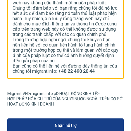
web này không cấu thành một nguồn pháp luật.
w
ực
Chúng tôi đảm bảo với bạn rằng chúng tôi đã nỗ lực
C
n
hết sức để đảm bảo rằng nó tuân thủ luật pháp hiện
h
hành. Tuy nhiên, xin lưu ý rằng trang web này chỉ
h
g
dành cho mục đích thông tin và thông tin được cung
d
g
cấp trên trang web này có thể không được sử dụng
c
trong các tranh chấp với các cơ quan chính phủ.
t
Trong trường hợp nghi ngờ, chúng tôi khuyên bạn
T
h
nên liên hệ với cơ quan tiến hành tố tụng hành chính
n
uy
trong một trường hợp cụ thể và làm quen với các quy
t
định của pháp luật có thể có ảnh hưởng quyết định
đ
đến giải pháp của nó.
đ
ủa
Bạn cũng có thể liên hệ với đường dây thông tin của
B
chúng tôi migrant.info:
+48 22 490 20 44
c
>
>
>
Migrant VN
migrant.info.pl
HOẠT ĐỘNG KINH TẾ
HỢP PHÁP HÓA CƯ TRÚ CỦA NGƯỜI NƯỚC NGOÀI TRÊN CƠ SỞ
HOẠT ĐỘNG KINH DOANH
Nhận hỗ trợ