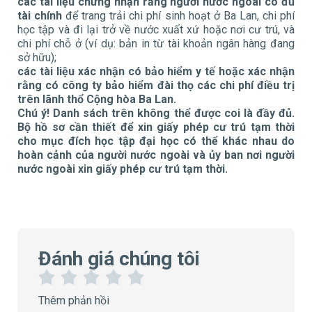
các tài liệu chứng nhận rằng người nước ngoài có đủ
tài chính
để trang trải chi phí sinh hoạt ở Ba Lan, chi phí
học tập và đi lại trở về nước xuất xứ hoặc nơi cư trú, và
chi phí chỗ ở (ví dụ: bản in từ tài khoản ngân hàng đang
sở hữu);
các tài liệu xác nhận có bảo hiểm y tế hoặc xác nhận
rằng có công ty bảo hiểm đài thọ các chi phí điều trị
trên lãnh thổ Cộng hòa Ba Lan.
Chú ý! Danh sách trên không thể được coi là đầy đủ.
Bộ hồ sơ cần thiết để xin giấy phép cư trú tạm thời
cho mục đích học tập đại học có thể khác nhau do
hoàn cảnh của người nước ngoài và ủy ban nơi người
nước ngoài xin giấy phép cư trú tạm thời.
Đánh giá chúng tôi
1
2
3
4
5
Thêm phản hồi
S
S
S
S
S