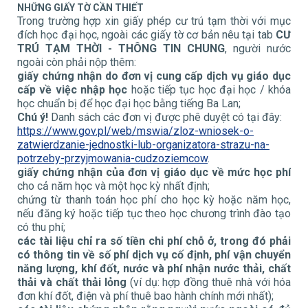
NHỮNG GIẤY TỜ CẦN THIẾT
Trong trường hợp xin giấy phép cư trú tạm thời với mục
đích học đại học, ngoài các giấy tờ cơ bản nêu tại tab
CƯ
TRÚ TẠM THỜI - THÔNG TIN CHUNG
, người nước
ngoài còn phải nộp thêm:
giấy chứng nhận do đơn vị cung cấp dịch vụ giáo dục
cấp về việc nhập học
hoặc tiếp tục học đại học / khóa
học chuẩn bị để học đại học bằng tiếng Ba Lan;
Chú ý!
Danh sách các đơn vị được phê duyệt có tại đây:
https://www.gov.pl/web/mswia/zloz-wniosek-o-
zatwierdzanie-jednostki-lub-organizatora-strazu-na-
potrzeby-przyjmowania-cudzoziemcow
.
giấy chứng nhận của đơn vị giáo dục về mức học phí
cho cả năm học và một học kỳ nhất định;
chứng từ thanh toán học phí cho học kỳ hoặc năm học,
nếu đăng ký hoặc tiếp tục theo học chương trình đào tạo
có thu phí;
các tài liệu chỉ ra số tiền chi phí chỗ ở, trong đó phải
có thông tin về số phí dịch vụ cố định, phí vận chuyển
năng lượng, khí đốt, nước và phí nhận nước thải, chất
thải và chất thải lỏng
(ví dụ: hợp đồng thuê nhà với hóa
đơn khí đốt, điện và phí thuê bao hành chính mới nhất);