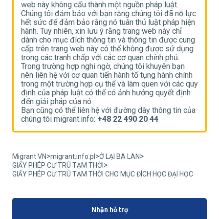
web này không cấu thành một nguồn pháp luật.
w
ực
Chúng tôi đảm bảo với bạn rằng chúng tôi đã nỗ lực
C
n
hết sức để đảm bảo rằng nó tuân thủ luật pháp hiện
h
hành. Tuy nhiên, xin lưu ý rằng trang web này chỉ
h
g
dành cho mục đích thông tin và thông tin được cung
d
g
cấp trên trang web này có thể không được sử dụng
c
trong các tranh chấp với các cơ quan chính phủ.
t
Trong trường hợp nghi ngờ, chúng tôi khuyên bạn
T
h
nên liên hệ với cơ quan tiến hành tố tụng hành chính
n
uy
trong một trường hợp cụ thể và làm quen với các quy
t
định của pháp luật có thể có ảnh hưởng quyết định
đ
đến giải pháp của nó.
đ
ủa
Bạn cũng có thể liên hệ với đường dây thông tin của
B
chúng tôi migrant.info:
+48 22 490 20 44
c
>
>
>
Migrant VN
migrant.info.pl
Ở LẠI BA LAN
>
GIẤY PHÉP CƯ TRÚ TẠM THỜI
GIẤY PHÉP CƯ TRÚ TẠM THỜI CHO MỤC ĐÍCH HỌC ĐẠI HỌC
Nhận hỗ trợ