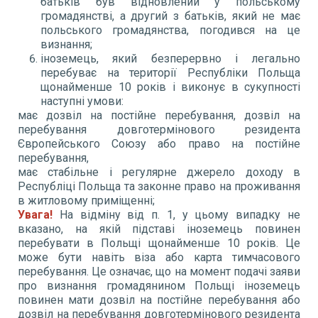
батьків був відновлений у польському
громадянстві, а другий з батьків, який не має
польського громадянства, погодився на це
визнання;
іноземець, який безперервно і легально
перебуває на території Республіки Польща
щонайменше 10 років і виконує в сукупності
наступні умови:
має дозвіл на постійне перебування, дозвіл на
перебування довготермінового резидента
Європейського Союзу або право на постійне
перебування,
має стабільне і регулярне джерело доходу в
Республіці Польща та законне право на проживання
в житловому приміщенні;
Увага
!
На відміну від п. 1, у цьому випадку не
вказано, на якій підставі іноземець повинен
перебувати в Польщі щонайменше 10 років. Це
може бути навіть віза або карта тимчасового
перебування. Це означає, що на момент подачі заяви
про визнання громадянином Польщі іноземець
повинен мати дозвіл на постійне перебування або
дозвіл на перебування довготермінового резидента