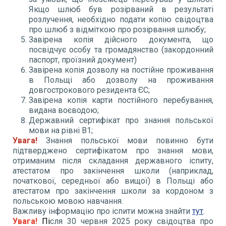
Якщо шлюб був розірваний в результаті
розлучення, необхідно подати копію свідоцтва
про шлюб з відміткою про розірвання шлюбу;
Завірена копія дійсного документа, що
посвідчує особу та громадянство (закордонний
паспорт, проїзний документ)
Завірена копія дозволу на постійне проживання
в Польщі або дозволу на проживання
довгострокового резидента ЄС;
Завірена копія карти постійного перебування,
видана воєводою;
Державний сертифікат про знання польської
мови на рівні В1;
Увага!
Знання польської мови повинно бути
підтверджено сертифікатом про знання мови,
отриманим після складання державного іспиту,
атестатом про закінчення школи (наприклад,
початкової, середньої або вищої) в Польщі або
атестатом про закінчення школи за кордоном з
польською мовою навчання.
Важливу інформацію про іспити можна знайти
тут
.
Увага!
П
і
сля 30 червня 2025 року свідоцтва про