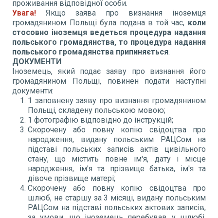
проживання відповідної особи.
Увага!
Якщо заява про визнання іноземця
громадянином Польщі була подана в той час,
коли
стосовно іноземця ведеться процедура надання
польського громадянства, то процедура надання
польського громадянства припиняється
.
ДОКУМЕНТИ
Іноземець, який подає заяву про визнання його
громадянином Польщі, повинен подати наступні
документи:
1 заповнену заяву про визнання громадянином
Польщі, складену польською мовою;
1 фотографію відповідно до інструкцій;
Скорочену або повну копію свідоцтва про
народження, видану польським РАЦСом на
підставі польських записів актів цивільного
стану, що містить повне ім'я, дату і місце
народження, ім'я та прізвище батька, ім'я та
дівоче прізвище матері;
Скорочену або повну копію свідоцтва про
шлюб, не старшу за 3 місяці, видану польським
РАЦСом на підставі польських актових записів,
за умови, що іноземець перебував у шлюбі.