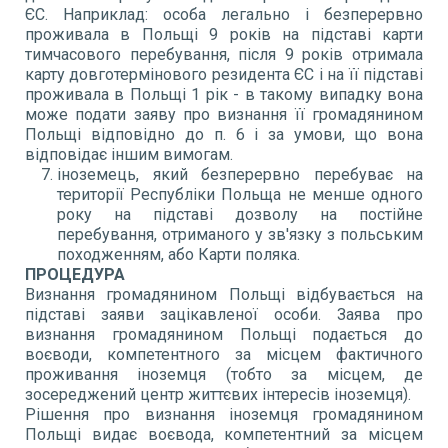
ЄС. Наприклад: особа легально і безперервно
проживала в Польщі 9 років на підставі карти
тимчасового перебування, після 9 років отримала
карту довготермінового резидента ЄС і на її підставі
проживала в Польщі 1 рік - в такому випадку вона
може подати заяву про визнання її громадянином
Польщі відповідно до п. 6 і за умови, що вона
відповідає іншим вимогам.
іноземець, який безперервно перебуває на
території Республіки Польща не менше одного
року на підставі дозволу на постійне
перебування, отриманого у зв'язку з польським
походженням, або Карти поляка.
ПРОЦЕДУРА
Визнання громадянином Польщі відбувається на
підставі заяви зацікавленої особи. Заява про
визнання громадянином Польщі подається до
воєводи, компетентного за місцем фактичного
проживання іноземця (тобто за місцем, де
зосереджений центр життєвих інтересів іноземця).
Рішення про визнання іноземця громадянином
Польщі видає воєвода, компетентний за місцем