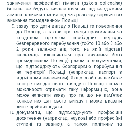
закінчення професійної гімназії (szkoła policealna)
більше не будуть визнаватися як підтвердження
знання польської мови під час розгляду справи про
визнання громадянином Польщі.
заяву про дати виїзду з Польщі та повернення
до Польщі, а також про місця проживання за
кордоном протягом необхідних періодів
безперервного перебування (тобто 10 або 3 або
2 роки, залежно від того, на якій підставі
іноземець клопочеться про визнання його
громадянином Польщі) разом з документами,
що підтверджують безперервне перебування
на території Польщі (наприклад, паспорт з
відмітками, авіаквитки). Якщо особа не пам'ятає
конкретних дат свого виїзду з Польщі і немає
можливості отримати таку інформацію, вона
може написати заяву про те, що не пам'ятає
конкретних дат свого виїзду і може вказати
лише приблизні дати;
документи, що підтверджують професійні
досягнення (наприклад, наукові або професійні
ступені та звання), а також політичну та