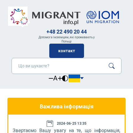
+48 22 490 20 44
Допомога іноземцям, які проживають у
Польщі
контакт
A
Важлива інформація
2024-06-25 13:35
я,
Звертаємо Вашу увагу на те, що інформація,
З