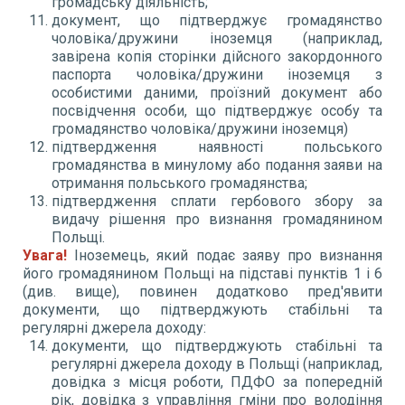
громадську діяльність;
документ, що підтверджує громадянство
чоловіка/дружини іноземця (наприклад,
завірена копія сторінки дійсного закордонного
паспорта чоловіка/дружини іноземця з
особистими даними, проїзний документ або
посвідчення особи, що підтверджує особу та
громадянство чоловіка/дружини іноземця)
підтвердження наявності польського
громадянства в минулому або подання заяви на
отримання польського громадянства;
підтвердження сплати гербового збору за
видачу рішення про визнання громадянином
Польщі.
Увага!
Іноземець, який подає заяву про визнання
його громадянином Польщі на підставі пунктів 1 і 6
(див. вище), повинен додатково пред'явити
документи, що підтверджують стабільні та
регулярні джерела доходу:
документи, що підтверджують стабільні та
регулярні джерела доходу в Польщі (наприклад,
довідка з місця роботи, ПДФО за попередній
рік, довідка з управління гміни про володіння