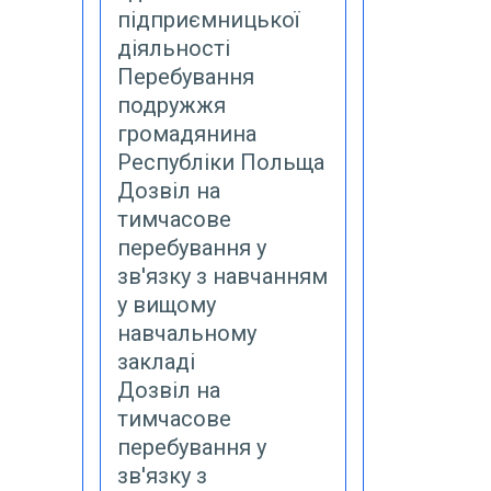
підприємницької
діяльності
Перебування
подружжя
громадянина
Республіки Польща
Дозвіл на
тимчасове
перебування у
зв'язку з навчанням
у вищому
навчальному
закладі
Дозвіл на
тимчасове
перебування у
зв'язку з