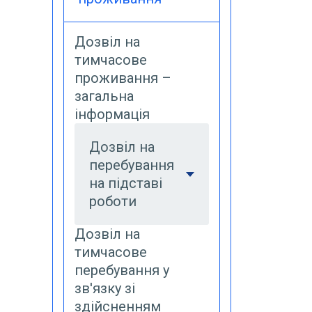
Дозвіл на
тимчасове
проживання –
загальна
інформація
Дозвіл на
перебування
на підставі
роботи
Дозвіл на
тимчасове
перебування у
зв'язку зі
здійсненням