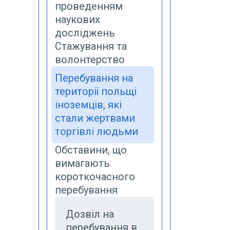
проведенням
наукових
досліджень
Стажування та
волонтерство
Перебування на
території польщі
іноземців, які
стали жертвами
торгівлі людьми
Oбставини, що
вимагають
короткочасного
перебування
Дозвіл на
перебування в