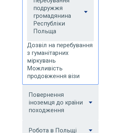
перебування
подружжя
громадянина
Республіки
Польща
Дозвіл на перебування
з гуманітарних
міркувань
Можливість
продовження візи
Повернення
іноземця до країни
походження
Робота в Польщі