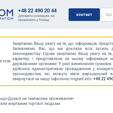
+48 22 490 20 44
контакт
Допомога іноземцям, які
проживають у Польщі
Звертаємо Вашу увагу на те, що інформація, предст
Запевняємо Вас, що ми доклали всіх зусиль д
законодавству. Однак звертаємо Вашу увагу на те
характер, і представлена на ньому інформація 
5 13:35
державними органами. У разі виникнення сумнівів
здійснює адміністративне провадження у конкрет
законодавства, які можуть мати вирішальний 
звернутися на нашу інфолінію migrant.info:
+48 22 490
ьщі
>
Дозвіл на тимчасове проживання
>
стали жертвами торгівлі людьми