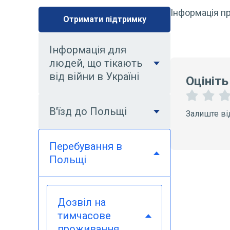
Інформація п
Отримати підтримку
Інформація для
людей, що тікають
від війни в Україні
Оцініть
1
2
В'їзд до Польщі
Залиште ві
З
З
і
і
р
р
Перебування в
к
к
и
и
Польщі
Дозвіл на
тимчасове
проживання