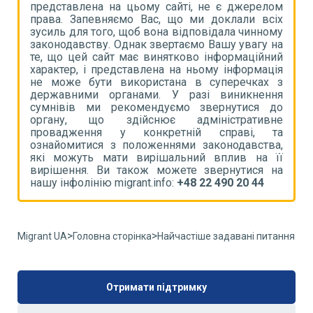
ом
представлена на цьому сайті, не є джерелом
п
іх
права. Запевняємо Вас, що ми доклали всіх
п
му
зусиль для того, щоб вона відповідала чинному
з
на
законодавству. Однак звертаємо Вашу увагу на
з
ий
те, що цей сайт має винятково інформаційний
т
ія
характер, і представлена на ньому інформація
х
 з
не може бути використана в суперечках з
н
ня
державними органами. У разі виникнення
д
до
сумнівів ми рекомендуємо звернутися до
с
не
органу, що здійснює адміністративне
о
та
провадження у конкретній справі, та
п
а,
ознайомитися з положеннями законодавства,
о
її
які можуть мати вирішальний вплив на її
я
на
вирішення. Ви також можете звернутися на
в
нашу інфолінію migrant.info:
+48 22 490 20 44
н
>
>
Migrant UA
Головна сторінка
Найчастіше задавані питання
Отримати підтримку