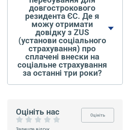
довгострокового
резидента ЄС. Де я
можу отримати
довідку з ZUS
(установи соціального
страхування) про
сплачені внески на
соціальне страхування
за останні три роки?
Оцініть нас
Оцініть
1
2
3
4
5
Залиште відгук