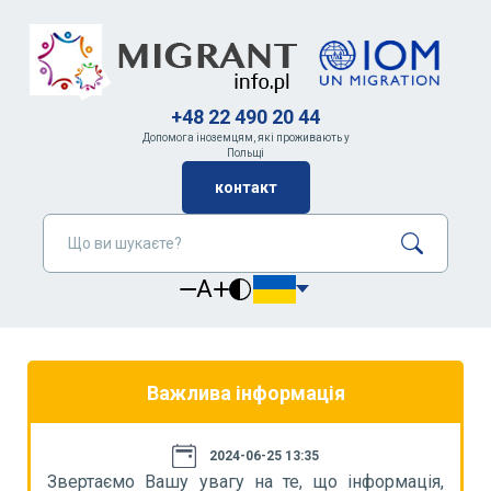
+48 22 490 20 44
Допомога іноземцям, які проживають у
Польщі
контакт
A
Важлива інформація
2024-06-25 13:35
я,
Звертаємо Вашу увагу на те, що інформація,
З