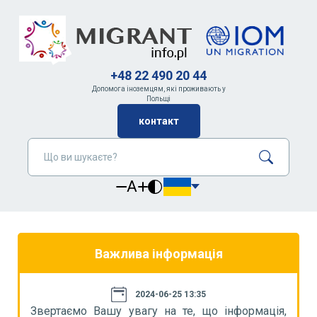
+48 22 490 20 44
Допомога іноземцям, які проживають у
Польщі
контакт
A
Важлива інформація
2024-06-25 13:35
я,
Звертаємо Вашу увагу на те, що інформація,
З