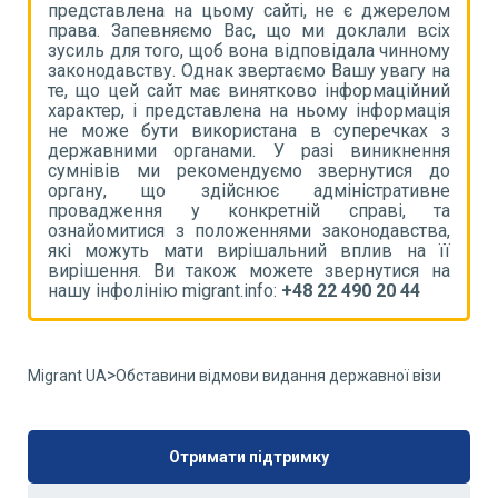
ом
представлена на цьому сайті, не є джерелом
п
іх
права. Запевняємо Вас, що ми доклали всіх
п
му
зусиль для того, щоб вона відповідала чинному
з
на
законодавству. Однак звертаємо Вашу увагу на
з
ий
те, що цей сайт має винятково інформаційний
т
ія
характер, і представлена на ньому інформація
х
 з
не може бути використана в суперечках з
н
ня
державними органами. У разі виникнення
д
до
сумнівів ми рекомендуємо звернутися до
с
не
органу, що здійснює адміністративне
о
та
провадження у конкретній справі, та
п
а,
ознайомитися з положеннями законодавства,
о
її
які можуть мати вирішальний вплив на її
я
на
вирішення. Ви також можете звернутися на
в
нашу інфолінію migrant.info:
+48 22 490 20 44
н
>
Migrant UA
Обставини відмови видання державної візи
Отримати підтримку