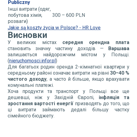
Publiczny
Інші витрати (одяг,
побутова хімія,
300 – 600 PLN
розваги)
Jakie są koszty życia w Polsce? - HR Love
Висновки
У великих містах
середня орендна плата
становить значну частину доходів —
Варшава
залишається найдорожчим містом у Польщі.
(
nieruchomosci.infor.pl
)
Для багатьох родин оренда 2-кімнатної квартири у
середньому районі означає витрати на рівні
30–40 %
чистого доходу
, а часто й більше, якщо врахувати
комунальні платежі.
Хоча продукти та транспорт у Польщі все ще
дешевші, ніж у Західній Європі,
інфляція та
зростання вартості енергії
призводять до того, що
ці витрати займають дедалі більшу частку
сімейного бюджету.