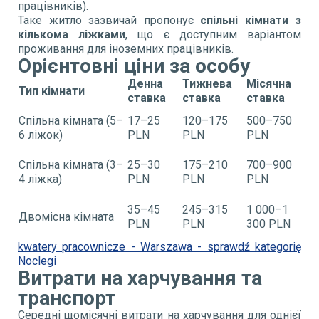
працівників).
Таке житло зазвичай пропонує
спільні кімнати з
кількома ліжками
, що є доступним варіантом
проживання для іноземних працівників.
Орієнтовні ціни за особу
Денна
Тижнева
Місячна
Тип кімнати
ставка
ставка
ставка
Спільна кімната (5–
17–25
120–175
500–750
6 ліжок)
PLN
PLN
PLN
Спільна кімната (3–
25–30
175–210
700–900
4 ліжка)
PLN
PLN
PLN
35–45
245–315
1 000–1
Двомісна кімната
PLN
PLN
300 PLN
kwatery pracownicze - Warszawa - sprawdź kategorię
Noclegi
Витрати на харчування та
транспорт
Середні щомісячні витрати на харчування для однієї