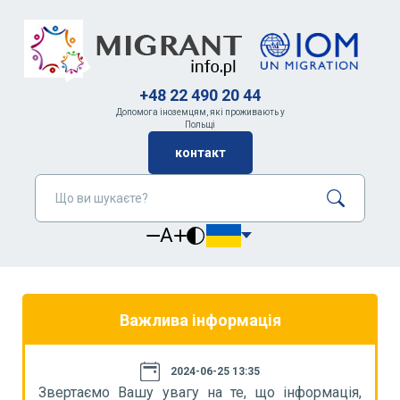
+48 22 490 20 44
Допомога іноземцям, які проживають у
Польщі
контакт
A
Важлива інформація
2024-06-25 13:35
я,
Звертаємо Вашу увагу на те, що інформація,
З