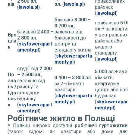
2 500 зл.
привабливих
ків
зл.
(
lawola.pl
)
(
lawola.pl
)
районах
(
lawola.pl
)
близько
3 000 –
приблизно
5 000
3 700 зл.
,
зл.+
за квартири
близько
2 400 –
залежно від
Вро
у центральних
2 800 зл.
близькості до
цла
районах або
(
skytowerapart
центру та
в
вищого
amenty.pl
)
стандарту житла
стандарту
(
skytoweraparta
(
lawola.pl
)
menty.pl
)
студії від
2 000
5 000 зл.+
за 3-
По
– 2 500 зл.
,
3 400 – 3 800 зл.
кімнатні
зна
залежно від
за 2-кімнатні
квартири у
нь /
району та
квартири
центрі або нових
Гда
стандарту
(
skytoweraparta
будинках
нсь
будинку
menty.pl
)
(
skytoweraparta
к
(
skytowerapart
menty.pl
)
amenty.pl
)
Робітниче житло в Польщі
У Польщі широко доступні
робітничі гуртожитки
(також відомі як квартири або доми для