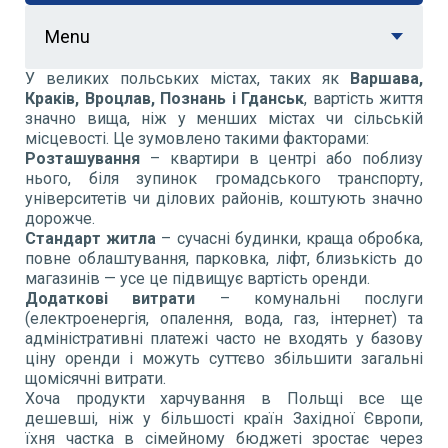
Menu
У великих польських містах, таких як
Варшава,
Краків, Вроцлав, Познань і Гданськ
, вартість життя
значно вища, ніж у менших містах чи сільській
місцевості. Це зумовлено такими факторами:
Розташування
– квартири в центрі або поблизу
нього, біля зупинок громадського транспорту,
університетів чи ділових районів, коштують значно
дорожче.
Стандарт житла
– сучасні будинки, краща обробка,
повне облаштування, парковка, ліфт, близькість до
магазинів — усе це підвищує вартість оренди.
Додаткові витрати
– комунальні послуги
(електроенергія, опалення, вода, газ, інтернет) та
адміністративні платежі часто не входять у базову
ціну оренди і можуть суттєво збільшити загальні
щомісячні витрати.
Хоча продукти харчування в Польщі все ще
дешевші, ніж у більшості країн Західної Європи,
їхня частка в сімейному бюджеті зростає через