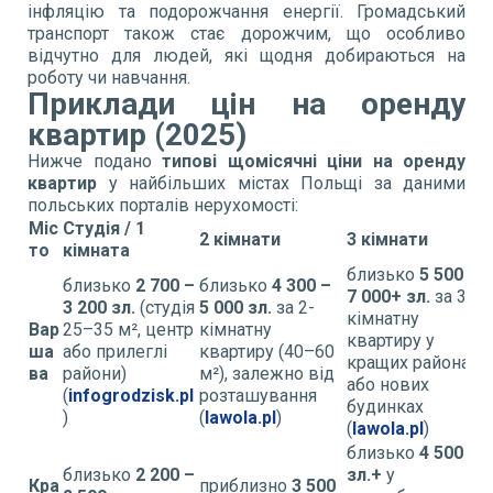
інфляцію та подорожчання енергії. Громадський
транспорт також стає дорожчим, що особливо
відчутно для людей, які щодня добираються на
роботу чи навчання.
Приклади цін на оренду
квартир (2025)
Нижче подано
типові щомісячні ціни на оренду
квартир
у найбільших містах Польщі за даними
польських порталів нерухомості:
Міс
Студія / 1
2 кімнати
3 кімнати
то
кімната
близько
5 500 –
близько
2 700 –
близько
4 300 –
7 000+ зл.
за 3-
3 200 зл.
(студія
5 000 зл.
за 2-
кімнатну
Вар
25–35 м², центр
кімнатну
квартиру у
ша
або прилеглі
квартиру (40–60
кращих районах
ва
райони)
м²), залежно від
або нових
(
infogrodzisk.pl
розташування
будинках
)
(
lawola.pl
)
(
lawola.pl
)
близько
4 500
близько
2 200 –
зл.+
у
Кра
приблизно
3 500