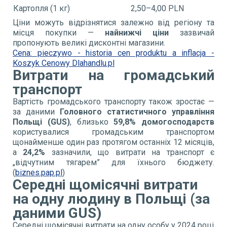
Картопля (1 кг)
2,50–4,00 PLN
Ціни можуть відрізнятися залежно від регіону та
місця покупки —
найнижчі ціни
зазвичай
пропонують великі дисконтні магазини.
Cena: pieczywo - historia cen produktu a inflacja -
Koszyk Cenowy Dlahandlu.pl
Витрати на громадський
транспорт
Вартість громадського транспорту також зростає —
за даними
Головного статистичного управління
Польщі (GUS)
, близько
59,8% домогосподарств
користувалися громадським транспортом
щонайменше один раз протягом останніх 12 місяців,
а
24,2%
зазначили, що витрати на транспорт є
„відчутним тягарем” для їхнього бюджету.
(
biznes.pap.pl
)
Середні щомісячні витрати
на одну людину в Польщі (за
даними GUS)
Середні щомісячні витрати на одну особу у 2024 році