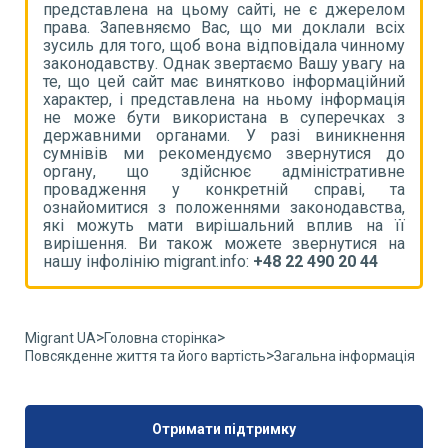
ом
представлена на цьому сайті, не є джерелом
п
іх
права. Запевняємо Вас, що ми доклали всіх
п
му
зусиль для того, щоб вона відповідала чинному
з
на
законодавству. Однак звертаємо Вашу увагу на
з
ий
те, що цей сайт має винятково інформаційний
т
ія
характер, і представлена на ньому інформація
х
 з
не може бути використана в суперечках з
н
ня
державними органами. У разі виникнення
д
до
сумнівів ми рекомендуємо звернутися до
с
не
органу, що здійснює адміністративне
о
та
провадження у конкретній справі, та
п
а,
ознайомитися з положеннями законодавства,
о
її
які можуть мати вирішальний вплив на її
я
на
вирішення. Ви також можете звернутися на
в
нашу інфолінію migrant.info:
+48 22 490 20 44
н
>
>
Migrant UA
Головна сторінка
>
Повсякденне життя та його вартість
Загальна інформація
Отримати підтримку