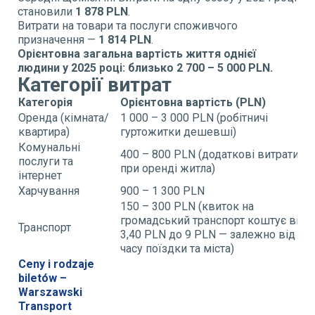
становили
1 878 PLN
.
Витрати на товари та послуги споживчого
призначення —
1 814 PLN
.
Орієнтовна загальна вартість життя однієї
людини у 2025 році: близько 2 700 – 5 000 PLN.
Категорії витрат
Категорія
Орієнтовна вартість (PLN)
Оренда (кімната/
1 000 – 3 000 PLN (робітничі
квартира)
гуртожитки дешевші)
Комунальні
400 – 800 PLN (додаткові витрати
послуги та
при оренді житла)
інтернет
Харчування
900 – 1 300 PLN
150 – 300 PLN (квиток на
громадський транспорт коштує від
Транспорт
3,40 PLN до 9 PLN — залежно від
часу поїздки та міста)
Ceny i rodzaje
biletów –
Warszawski
Transport