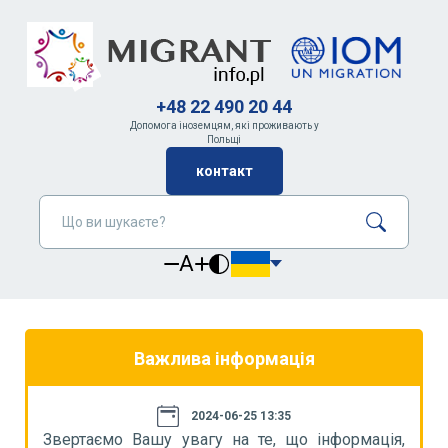
+48 22 490 20 44
Допомога іноземцям, які проживають у
Польщі
контакт
A
Важлива інформація
2024-06-25 13:35
я,
Звертаємо Вашу увагу на те, що інформація,
З