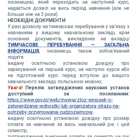
іноземцеві, який переходить на наступний курс,
надається дозвіл на весь період навчання (але не
більше ніж на 3 роки).
НЕОБХІДНІ ДОКУМЕНТИ
У разі дозволу на тимчасове перебування у зв'язку з
навчанням у вищому навчальному закладі, крім
основних документів, викладених на вкладці
ТИМЧАСОВЕ ПЕРЕБУВАННЯ — ЗАГАЛЬНА
ІНФОРМАЦІЯ
, іноземець також зобов'язаний
подати:
видану освітньою установою довідку про
зарахування на перший курс, на наступні курси або
на підготовчий курс перед вступом до вищого
навчального закладу польською мовою;
Увага!
Перелік затверджених наукових установ
доступний за посиланням:
https://www.gov.pl/web/mswia/zloz-wniosek-o-
zatwierdzanie-jednostki-lub-organizatora-strazu-na-
potrzeby-przyjmowania-cudzoziemcow
.
видану освітньою установою довідку про розмір
оплати за навчання за весь навчальний рік і цей
семестр;
підтвердження внесення оплати за семестр чи рік