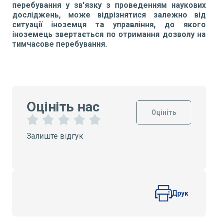
перебування у зв'язку з проведенням наукових
досліджень, може відрізнятися залежно від
ситуації іноземця та управління, до якого
іноземець звертається по отримання дозволу на
тимчасове перебування.
Оцініть нас
Оцініть
1
2
3
4
5
Залиште відгук
З
З
З
З
З
і
і
і
і
і
р
р
р
р
р
к
к
к
к
к
и
и
и
и
и
Друк