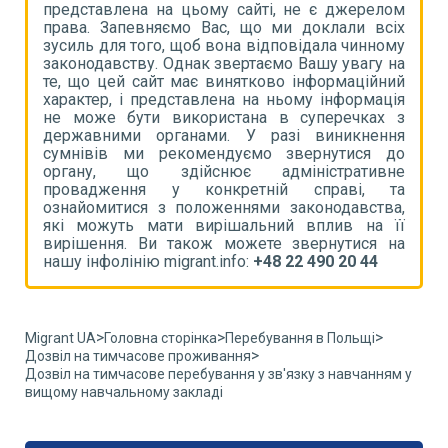
ом
представлена на цьому сайті, не є джерелом
п
іх
права. Запевняємо Вас, що ми доклали всіх
п
му
зусиль для того, щоб вона відповідала чинному
з
на
законодавству. Однак звертаємо Вашу увагу на
з
ий
те, що цей сайт має винятково інформаційний
т
ія
характер, і представлена на ньому інформація
х
 з
не може бути використана в суперечках з
н
ня
державними органами. У разі виникнення
д
до
сумнівів ми рекомендуємо звернутися до
с
не
органу, що здійснює адміністративне
о
та
провадження у конкретній справі, та
п
а,
ознайомитися з положеннями законодавства,
о
її
які можуть мати вирішальний вплив на її
я
на
вирішення. Ви також можете звернутися на
в
нашу інфолінію migrant.info:
+48 22 490 20 44
н
>
>
>
Migrant UA
Головна сторінка
Перебування в Польщі
>
Дозвіл на тимчасове проживання
Дозвіл на тимчасове перебування у зв'язку з навчанням у
вищому навчальному закладі