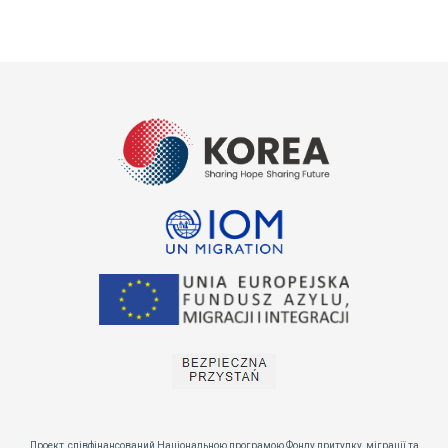
Проект, співфінансований Національною програмою Фонду притулку, міграції та