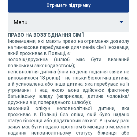
Отримати підтримку
Menu
ПРАВО НА ВОЗЗ'ЄДНАННЯ СІМ'Ї
Іноземцями, які мають право на отримання дозволу
на тимчасове перебування для членів сім'ї іноземця,
який проживає в Польщі, є:
чоловік/дружина (шлюб має бути визнаний
польським законодавством);
неповнолітня дитина (якій на день подання заяви не
виповнилося 18 років) - не тільки біологічна дитина,
а й усиновлена, або інша дитина, яка перебуває на її
утриманні і над якою вона здійснює фактичну
батьківську владу (наприклад, дитина чоловіка/
дружини від попереднього шлюбу);
законний опікун неповнолітньої дитини, яка
проживає в Польщі без опіки, якій було надано
статус біженця або додатковий захист. У цьому разі
заяву має бути подано протягом 6 місяців з моменту
надання неповнолітньому статусу біженця або