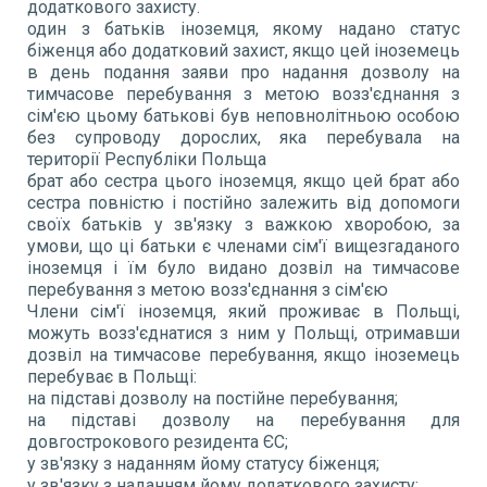
додаткового захисту.
один з батьків іноземця, якому надано статус
біженця або додатковий захист, якщо цей іноземець
в день подання заяви про надання дозволу на
тимчасове перебування з метою возз'єднання з
сім'єю цьому батькові був неповнолітньою особою
без супроводу дорослих, яка перебувала на
території Республіки Польща
брат або сестра цього іноземця, якщо цей брат або
сестра повністю і постійно залежить від допомоги
своїх батьків у зв'язку з важкою хворобою, за
умови, що ці батьки є членами сім'ї вищезгаданого
іноземця і їм було видано дозвіл на тимчасове
перебування з метою возз'єднання з сім'єю
Члени сім'ї іноземця, який проживає в Польщі,
можуть возз'єднатися з ним у Польщі, отримавши
дозвіл на тимчасове перебування, якщо іноземець
перебуває в Польщі:
на підставі дозволу на постійне перебування;
на підставі дозволу на перебування для
довгострокового резидента ЄС;
у зв'язку з наданням йому статусу біженця;
у зв'язку з наданням йому додаткового захисту;