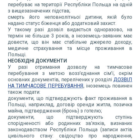
перебуває на території Республіки Польща на одній
з вищезазначених підстав;
смерть його неповнолітньої дитини, якій було
надано статус біженця або додатковий захист.
У такому разі дозвіл видається одноразово, на
термін не більше 3 років, а іноземець-заявник має
довести, що він має стабільне джерело доходу,
медичне страхування та місце проживання в
Польщі.
НЕОБХІДНІ ДОКУМЕНТИ
У разі отримання дозволу на тимчасове
перебування з метою возз'єднання сім'ї, окрім
основних документів, перелічених у розділі
ДОЗВІЛ
НА ТИМЧАСОВЕ ПЕРЕБУВАННЯ
, іноземець повинен
також подати:
документи, що підтверджують факт проживання в
Польщі, наприклад, договір оренди житла, позичка
майна, підтвердження (бронь) з готелю;
документи, що підтверджують ступінь
спорідненості або родинних зв'язків, визнаних
законодавством Республіки Польща (записи актів
цивільного стану: свідоцтво про народження,