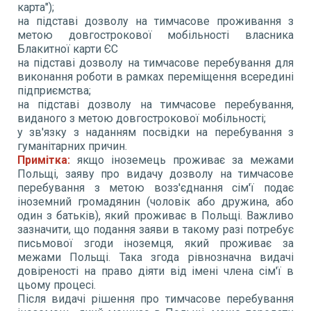
карта");
на підставі дозволу на тимчасове проживання з
метою довгострокової мобільності власника
Блакитної карти ЄС
на підставі дозволу на тимчасове перебування для
виконання роботи в рамках переміщення всередині
підприємства;
на підставі дозволу на тимчасове перебування,
виданого з метою довгострокової мобільності;
у зв'язку з наданням посвідки на перебування з
гуманітарних причин.
Примітка:
якщо іноземець проживає за межами
Польщі, заяву про видачу дозволу на тимчасове
перебування з метою возз'єднання сім'ї подає
іноземний громадянин (чоловік або дружина, або
один з батьків), який проживає в Польщі. Важливо
зазначити, що подання заяви в такому разі потребує
письмової згоди іноземця, який проживає за
межами Польщі. Така згода рівнозначна видачі
довіреності на право діяти від імені члена сім'ї в
цьому процесі.
Після видачі рішення про тимчасове перебування