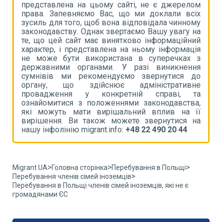
ом
представлена на цьому сайті, не є джерелом
п
іх
права. Запевняємо Вас, що ми доклали всіх
п
му
зусиль для того, щоб вона відповідала чинному
з
на
законодавству. Однак звертаємо Вашу увагу на
з
ий
те, що цей сайт має винятково інформаційний
т
ія
характер, і представлена на ньому інформація
х
 з
не може бути використана в суперечках з
н
ня
державними органами. У разі виникнення
д
до
сумнівів ми рекомендуємо звернутися до
с
не
органу, що здійснює адміністративне
о
та
провадження у конкретній справі, та
п
а,
ознайомитися з положеннями законодавства,
о
її
які можуть мати вирішальний вплив на її
я
на
вирішення. Ви також можете звернутися на
в
нашу інфолінію migrant.info:
+48 22 490 20 44
н
>
>
>
Migrant UA
Головна сторінка
Перебування в Польщі
>
Перебування членів сімей іноземців
Перебування в Польщі членів сімей іноземців, які не є
громадянами ЄС