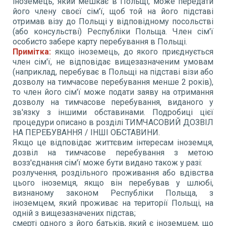
іноземець, який мешкає в Польщі, може передати
його члену своєї сім'ї, щоб той на його підставі
отримав візу до Польщі у відповідному посольстві
(або консульстві) Республіки Польща. Член сім'ї
особисто забере карту перебування в Польщі.
Примітка:
якщо іноземець, до якого приєднується
член сім'ї, не відповідає вищезазначеним умовам
(наприклад, перебуває в Польщі на підставі візи або
дозволу на тимчасове перебування менше 2 років),
то член його сім'ї може подати заяву на отримання
дозволу на тимчасове перебування, виданого у
зв'язку з іншими обставинами. Подробиці цієї
процедури описано в розділі ТИМЧАСОВИЙ ДОЗВІЛ
НА ПЕРЕБУВАННЯ / ІНШІ ОБСТАВИНИ.
Якщо це відповідає життєвим інтересам іноземця,
дозвіл на тимчасове перебування з метою
возз'єднання сім'ї може бути видано також у разі:
розлучення, роздільного проживання або вдівства
цього іноземця, якщо він перебував у шлюбі,
визнаному законом Республіки Польща, з
іноземцем, який проживає на території Польщі, на
одній з вищезазначених підстав;
смерті одного з його батьків, який є іноземцем, що