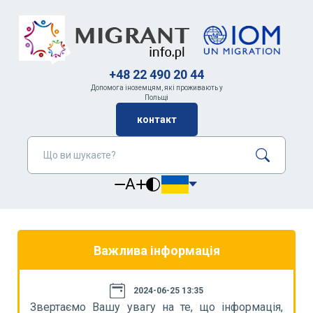
+48 22 490 20 44
Допомога іноземцям, які проживають у
Польщі
контакт
A
Важлива інформація
2024-06-25 13:35
я,
Звертаємо Вашу увагу на те, що інформація,
З