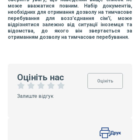
може вважатися повним. Набір документів,
необхідних для отримання дозволу на тимчасове
перебування для возз'єднання сім'ї, може
відрізнятися залежно від ситуації іноземця та
відомства, до якого він звертається за
отриманням дозволу на тимчасове перебування.
Оцініть нас
Оцініть
1
2
3
4
5
Залиште відгук
З
З
З
З
З
і
і
і
і
і
р
р
р
р
р
к
к
к
к
к
и
и
и
и
и
Друк