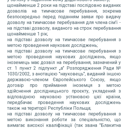
щонайменше 2 роки на підставі послідовно виданих
дозволів на тимчасове перебування, зокрема
безпосередньо перед поданням заяви про видачу
дозволу на тимчасове перебування для члена сім'ї -
на підставі дозволу, виданого на строк перебування
щонайменше 1 рік;
на підставі дозволу на тимчасове перебування з
метою проведення наукових досліджень;
на підставі дозволу на тимчасове перебування з
метою проведення наукових досліджень, якщо
іноземець має дозвіл на перебування, зазначений у
ст. 1 пункт 2 підпункт „a” Розпорядження Ради №
1030/2002, з анотацією "науковець", виданий іншою
державою-членом Європейського Союзу, якщо
договір про приймання іноземця з метою
здійснення дослідницького проєкту, укладений з
відповідною науковою установою цієї країни,
передбачає проведення наукових досліджень
також на території Республіки Польща;
на підставі дозволу на тимчасове перебування з
метою виконання роботи за спеціальністю, що
вимагає високої кваліфікації (так звана "Блакитна