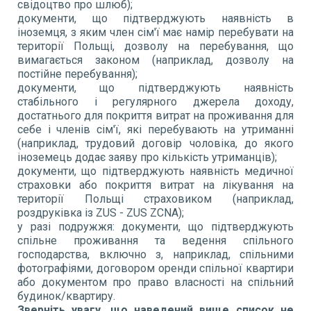
свідоцтво про шлюб);
документи, що підтверджують наявність в
іноземця, з яким член сім'ї має намір перебувати на
території Польщі, дозволу на перебування, що
вимагається законом (наприклад, дозволу на
постійне перебування);
документи, що підтверджують наявність
стабільного і регулярного джерела доходу,
достатнього для покриття витрат на проживання для
себе і членів сім'ї, які перебувають на утриманні
(наприклад, трудовий договір чоловіка, до якого
іноземець додає заяву про кількість утриманців);
документи, що підтверджують наявність медичної
страховки або покриття витрат на лікування на
території Польщі страховиком (наприклад,
роздруківка із ZUS - ZUS ZCNA);
у разі подружжя: документи, що підтверджують
спільне проживання та ведення спільного
господарства, включно з, наприклад, спільними
фотографіями, договором оренди спільної квартири
або документом про право власності на спільний
будинок/квартиру.
Зверніть увагу, що наведений вище список не