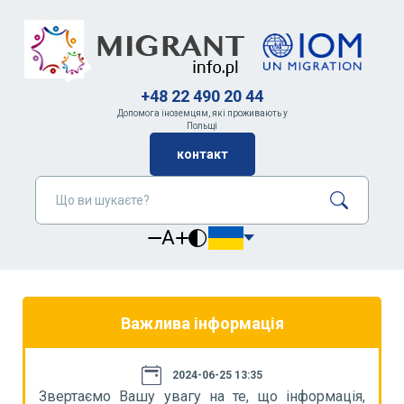
+48 22 490 20 44
Допомога іноземцям, які проживають у
Польщі
контакт
A
Важлива інформація
2024-06-25 13:35
я,
Звертаємо Вашу увагу на те, що інформація,
З