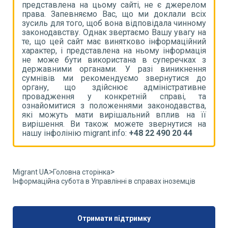
ом
представлена на цьому сайті, не є джерелом
п
іх
права. Запевняємо Вас, що ми доклали всіх
п
му
зусиль для того, щоб вона відповідала чинному
з
на
законодавству. Однак звертаємо Вашу увагу на
з
ий
те, що цей сайт має винятково інформаційний
т
ія
характер, і представлена на ньому інформація
х
 з
не може бути використана в суперечках з
н
ня
державними органами. У разі виникнення
д
до
сумнівів ми рекомендуємо звернутися до
с
не
органу, що здійснює адміністративне
о
та
провадження у конкретній справі, та
п
а,
ознайомитися з положеннями законодавства,
о
її
які можуть мати вирішальний вплив на її
я
на
вирішення. Ви також можете звернутися на
в
нашу інфолінію migrant.info:
+48 22 490 20 44
н
>
>
Migrant UA
Головна сторінка
Інформаційна субота в Управлінні в справах іноземців
Отримати підтримку