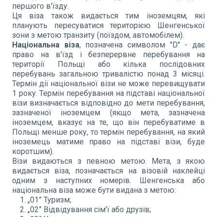
першого в'їзду.
Ця віза також видається тим іноземцям, які
планують пересуватися територією Шенгенської
зони з метою транзиту (поїздом, автомобілем).
Національна віза
, позначена символом "D" - дає
право на в'їзд і безперервне перебування на
території Польщі або кілька послідовних
перебувань загальною тривалістю понад 3 місяці.
Термін дії національної візи не може перевищувати
1 року. Термін перебування на підставі національної
візи визначається відповідно до мети перебування,
зазначеної іноземцем (якщо мета, зазначена
іноземцем, вказує на те, що він перебуватиме в
Польщі менше року, то термін перебування, на який
іноземець матиме право на підставі візи, буде
коротшим).
Візи видаються з певною метою. Мета, з якою
видається віза, позначається на візовій наклейці
одним з наступних номерів. Шенгенська або
національна віза може бути видана з метою:
„01” Туризм;
„02” Відвідування сім'ї або друзів;