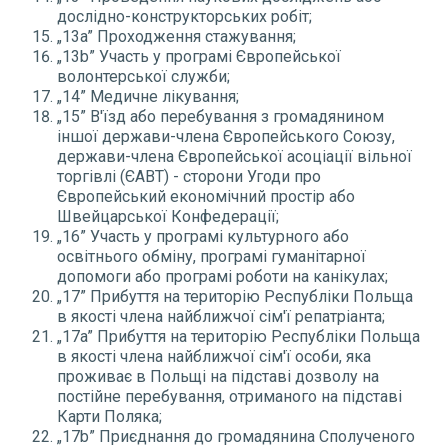
дослідно-конструкторських робіт;
„13a” Проходження стажування;
„13b” Участь у програмі Європейської
волонтерської служби;
„14” Медичне лікування;
„15” В'їзд або перебування з громадянином
іншої держави-члена Європейського Союзу,
держави-члена Європейської асоціації вільної
торгівлі (ЄАВТ) - сторони Угоди про
Європейський економічний простір або
Швейцарської Конфедерації;
„16” Участь у програмі культурного або
освітнього обміну, програмі гуманітарної
допомоги або програмі роботи на канікулах;
„17” Прибуття на територію Республіки Польща
в якості члена найближчої сім'ї репатріанта;
„17a” Прибуття на територію Республіки Польща
в якості члена найближчої сім'ї особи, яка
проживає в Польщі на підставі дозволу на
постійне перебування, отриманого на підставі
Карти Поляка;
„17b” Приєднання до громадянина Сполученого