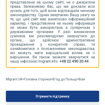
ом
представлена на цьому сайті, не є джерелом
п
іх
права. Запевняємо Вас, що ми доклали всіх
п
му
зусиль для того, щоб вона відповідала чинному
з
на
законодавству. Однак звертаємо Вашу увагу на
з
ий
те, що цей сайт має винятково інформаційний
т
ія
характер, і представлена на ньому інформація
х
 з
не може бути використана в суперечках з
н
ня
державними органами. У разі виникнення
д
до
сумнівів ми рекомендуємо звернутися до
с
не
органу, що здійснює адміністративне
о
та
провадження у конкретній справі, та
п
а,
ознайомитися з положеннями законодавства,
о
її
які можуть мати вирішальний вплив на її
я
на
вирішення. Ви також можете звернутися на
в
нашу інфолінію migrant.info:
+48 22 490 20 44
н
>
>
>
Migrant UA
Головна сторінка
В'їзд до Польщі
Візи
Отримати підтримку