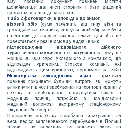
візу, проїзний документ повинен містити
щонайменше дві чисті сторінки і бути виданий
протягом останніх десяти років;
1 або 2 фотокартки, відповідно до вимог;
візовий збір
(сума залежить від типу візи та
громадянства заявника; консульський збір має бути
сплачений до подання візової заяви; цей збір не
повертається у разі відмови у видачі візи);
підтвердження відповідного дійсного
туристичного медичного страхування
на суму не
менше 30 000 євро, укладеного з компанією, що
відповідає критеріям. Страхові компанії, які
відповідають цим критеріям, перелічені на сайті
Міністерства закордонних справ.
Страховка
повинна покривати будь-які витрати, які можуть
виникнути під час перебування на території країни, у
зв'язку з необхідністю повернутися назад з
медичних причин, потребою в невідкладній
медичній допомозі, екстреному стаціонарному
лікуванні або смерті.
Поширення обов'язку придбання страхування на
весь період запланованого перебування в Польщі
також і на іноземців, які подають заяву на