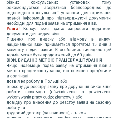
різних консульських установах; тому
рекомендується звертатися безпосередньо до
відповідної консульської установи для отримання
повної інформації про підтверджуючі документи,
необхідні для подачі заяви на отримання візи.
Увага!
Консул має право запросити додаткові
документи для видачі візи.
Рішення про видачу або відмову в видачі
національної візи приймається протягом 15 днів з
моменту подачі заяви. В особливих випадках цей
термін може бути продовжений до 60 днів.
ВІЗИ, ВИДАНІ З МЕТОЮ ПРАЦЕВЛАШТУВАННЯ
Якщо іноземець подає заяву на отримання візи з
метою працевлаштування, він повинен пред'явити
в оригіналі
дозвіл на роботу в Польщі або
внесену до реєстру заяву про доручення виконання
роботи іноземцю (oświadczenie o powierzeniu
wykonywania pracy cudzoziemcowi), або
довідку про внесення до реєстру заяви на сезонну
роботу та
трудовий договір (за наявності), а також