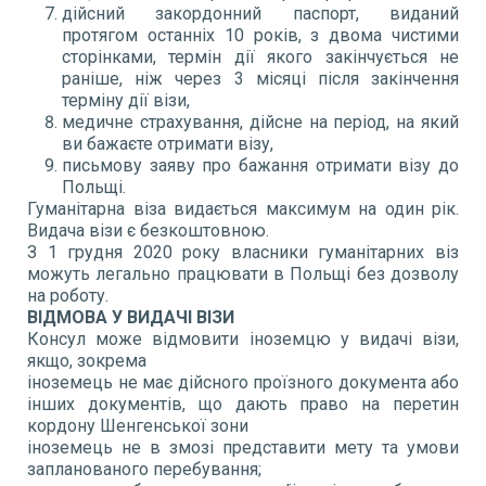
дійсний закордонний паспорт, виданий
протягом останніх 10 років, з двома чистими
сторінками, термін дії якого закінчується не
раніше, ніж через 3 місяці після закінчення
терміну дії візи,
медичне страхування, дійсне на період, на який
ви бажаєте отримати візу,
письмову заяву про бажання отримати візу до
Польщі.
Гуманітарна віза видається максимум на один рік.
Видача візи є безкоштовною.
З 1 грудня 2020 року власники гуманітарних віз
можуть легально працювати в Польщі без дозволу
на роботу.
ВІДМОВА У ВИДАЧІ ВІЗИ
Консул може відмовити іноземцю у видачі візи,
якщо, зокрема
іноземець не має дійсного проїзного документа або
інших документів, що дають право на перетин
кордону Шенгенської зони
іноземець не в змозі представити мету та умови
запланованого перебування;