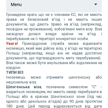
Menu
Громадяни країн, що не є членами ЄС, які не мають
права на безвізовий в'їзд і не мають інших
документів, що дають право на в'їзд (наприклад,
посвідки на проживання), зобов'язані мати візу. Віза
засвідчує дозвіл влади країни на в'їзд і
перебування на її території конкретної особи.
Увага!
Прикордонна служба може відмовити
іноземцю, який має дійсну візу, у в'їзді на територію
Польщі (наприклад, якщо він не надав достатніх
документів, що підтверджують мету перебування).
Віза також може бути анульована або відкликана на
кордоні.
ТИПИ ВІЗ
Іноземець може отримати шенгенську або
національну візу.
Шенгенська віза
, позначена символом "С" -
видається іноземцям, які мають намір перебувати в
Польщі або в країнах Шенгенської зони (під час
одного або декількох в'їздів) до 90 днів протягом
180 днів. Цей період відраховується від дати