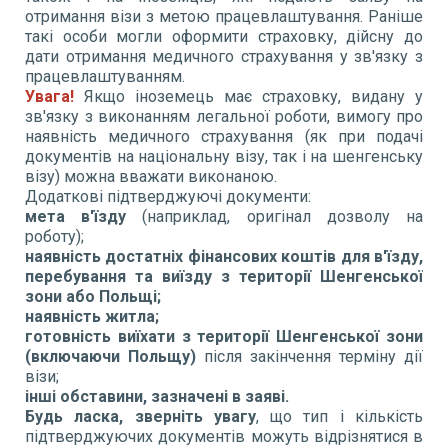
отримання візи з метою працевлаштування. Раніше
такі особи могли оформити страховку, дійсну до
дати отримання медичного страхування у зв'язку з
працевлаштуванням.
Увага!
Якщо іноземець має страховку, видану у
зв'язку з виконанням легальної роботи, вимогу про
наявність медичного страхування (як при подачі
документів на національну візу, так і на шенгенську
візу) можна вважати виконаною.
Додаткові підтверджуючі документи:
мета в'їзду
(наприклад, оригінал дозволу на
роботу);
наявність достатніх фінансових коштів для в'їзду,
перебування та виїзду з території Шенгенської
зони або Польщі;
наявність житла;
готовність виїхати з території Шенгенської зони
(включаючи Польщу)
після закінчення терміну дії
візи;
інші обставини, зазначені в заяві.
Будь ласка, зверніть увагу
, що тип і кількість
підтверджуючих документів можуть відрізнятися в