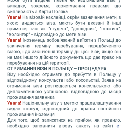
може бути видана тільки як національна віза у
випадку, зокрема, користування правами, що
випливають з Карти Поляка.
Увага!
На візовій наклейці, окрім зазначення мети, з
якою видається віза, мають бути вказані й інші
примітки, такі як "студент", "дослідник", "стажист",
"волонтер" - відповідно до мети візи.
Увага!
Іноземець зобов'язаний виїхати з Польщі до
закінчення терміну перебування, передбаченого
візою, і до закінчення терміну дії цієї візи, якщо він
не має іншого дійсного документа, що дає право на
перебування на цій території.
ОТРИМАННЯ ВІЗИ В ПОЛЬЩУ – ПРОЦЕДУРА
Візу необхідно отримати до прибуття в Польщу у
відповідному консульстві або посольстві. Заява на
отримання візи розглядається консульською або
дипломатичною установою, відповідною до місця
проживання заявника.
Увага!
Національну візу з метою працевлаштування
видає консул, відповідний до країни постійного
проживання іноземця.
Для того, щоб записатися на прийом, як правило,
необхідно заповнити візову анкету на сайті
e-