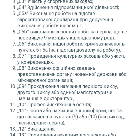
„03” Участь у спортивних заходах;
„04” Здійснення підприємницької діяльності;
„05a” Виконання роботи на підставі
зареєстрованої декларації про доручення
виконання роботи іноземцю;
„05b” виконання сезонних робіт на період, що не
перевищує 9 місяців у календарному році;
„06” Виконання іншої роботи, крім зазначеної в
пунктах 5 і 5a (на підставі дозволу на роботу);
„07” Проведення культурних заходів або участь
у конференціях;
„08” Виконання офіційних завдань
представниками органу іноземної держави або
міжнародної організації;
„09” Проходження навчання першого циклу,
другого циклу або єдиної магістратури чи
навчання в докторантурі;
„10” Професійно-технічна освіта;
„11” Освіта або навчання в іншій формі, ніж та,
що зазначена в пунктах (9) або (10) (наприклад,
післясередня освіта);
„12” Викладання;
„13” Проведення наукових досліджень або