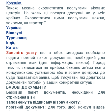
Konsulat
.
Також можна скористатися послугами візових
центрів. На жаль, ці послуги доступні не у всіх
країнах. Скористатися цими послугами можна,
зокрема, на території:
України;
Білорусі
;
Туреччини
;
Індії
;
Китаю
.
Зверніть увагу
, що в обох випадках необхідно
подати повний пакет документів, необхідний для
отримання візи (див. інформацію нижче). Перед
тим, як записатися на прийом, бажано зв'язатися з
консульською установою або візовим центром, де
буде подаватися заява, щоб з'ясувати, які додаткові
документи потрібні у вашій конкретній ситуації.
БАЗОВІ ДОКУМЕНТИ
Базовий пакет документів, необхідний для
отримання візи:
заповнену та підписану візову анкету
;
проїзний документ;
для того, щоб консул видав