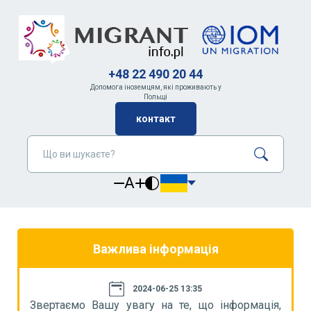
+48 22 490 20 44
Допомога іноземцям, які проживають у
Польщі
контакт
A
Важлива інформація
2024-06-25 13:35
я,
Звертаємо Вашу увагу на те, що інформація,
З