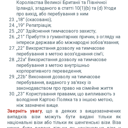
Королівства Великої Британії та Північної
Ірландії, згаданого в статті 10(1)(b) та (d) Угоди
про вихід, або перебування з ним
„18” (скасовано);
„19” Репатріація;
„20” Здійснення тимчасового захисту;
„21” Прибуття з гуманітарних причин, з огляду на
інтереси держави або міжнародні зобов'язання;
„22” Використання дозволу на тимчасове
перебування з метою возз'єднання сім'ї;
„22a” Використання дозволу на тимчасове
перебування з метою внутрішньо
корпоративного переведення;
„22b” Виконання дозволу на тимчасове
перебування, виданого у зв'язку із
законодавством про право на сімейне життя
„23” Користування правами, що випливають з
володіння Картою Поляка та з іншою метою,
ніж зазначені вище.
Зверніть увагу
, що в деяких з вищезазначених
випадків візи можуть бути видані тільки як
національні візи або тільки як шенгенські візи. Віза