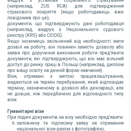
видрук з установи соціального страхування
(наприклад, ZUS RCA) для підтвердження
страхового покриття (якщо роботодавець вже
повідомив про це);
документи, що підтверджують дані роботодавця
(наприклад, видрук з Національного судового
реєстру (KRS) або CEIDG).
Якщо іноземець звільнений від необхідності мати
дозвіл на роботу, він повинен замість дозволу або
заяви про доручення виконання роботи пред'явити
документи, які підтверджують, що він має вільний
доступ до ринку праці в Польщі (наприклад, диплом
про вищу освіту на денній формі навчання).
Візи, отримані з метою працевлаштування,
видаються на термін перебування, який відповідає
терміну, зазначеному в дозволі або декларації, але
не довше, ніж передбачено для відповідного типу
візи.
Гуманітарні візи
При подачі документів на візу необхідно пред'явити:
заповнену та підписану заяву на отримання
національної візи разом з фотографією,