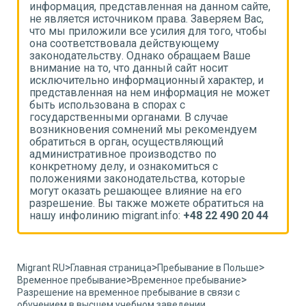
,
информация, представленная на данном сайте,
и
не является источником права. Заверяем Вас,
н
что мы приложили все усилия для того, чтобы
ч
она соответствовала действующему
о
законодательству. Однако обращаем Ваше
з
внимание на то, что данный сайт носит
в
исключительно информационный характер, и
и
т
представленная на нем информация не может
п
быть использована в спорах с
б
государственными органами. В случае
г
возникновения сомнений мы рекомендуем
в
обратиться в орган, осуществляющий
о
административное производство по
а
конкретному делу, и ознакомиться с
к
положениями законодательства, которые
п
могут оказать решающее влияние на его
м
разрешение. Вы также можете обратиться на
р
4
нашу инфолинию migrant.info:
+48 22 490 20 44
н
>
>
>
Migrant RU
Главная страница
Пребывание в Польше
>
>
Временное пребывание
Временное пребывание
Разрешение на временное пребывание в связи с
обучением в высшем учебном заведении