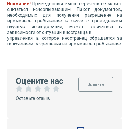
Внимание!
Приведенный выше перечень не может
считаться исчерпывающим. Пакет документов,
необходимых для получения разрешения на
временное пребывание в связи с проведением
научных исследований, может отличаться в
зависимости от ситуации иностранца и
управления, в которое иностранец обращается за
получением разрешения на временное пребывание
Оцените нас
Оцените
1
2
3
4
5
Оставьте отзыв
З
З
З
З
З
в
в
в
в
в
е
е
е
е
е
з
з
з
з
з
д
д
д
д
д
а
ы
ы
ы
ы