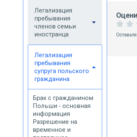
Легализация
Оцени
пребывания
членов семьи
1
иностранца
Оставьте
З
в
е
Легализация
з
з
д
пребывания
а
супруга польского
гражданина
Брак с гражданином
Польши - основная
информация
Разрешение на
временное и