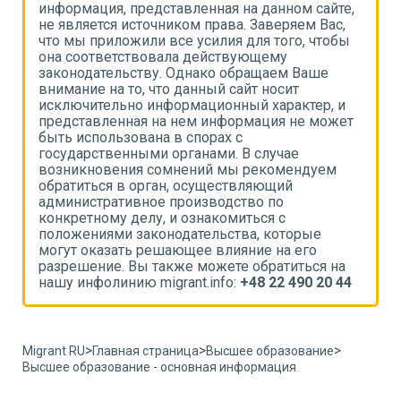
,
информация, представленная на данном сайте,
и
не является источником права. Заверяем Вас,
н
что мы приложили все усилия для того, чтобы
ч
она соответствовала действующему
о
законодательству. Однако обращаем Ваше
з
внимание на то, что данный сайт носит
в
исключительно информационный характер, и
и
т
представленная на нем информация не может
п
быть использована в спорах с
б
государственными органами. В случае
г
возникновения сомнений мы рекомендуем
в
обратиться в орган, осуществляющий
о
административное производство по
а
конкретному делу, и ознакомиться с
к
положениями законодательства, которые
п
могут оказать решающее влияние на его
м
разрешение. Вы также можете обратиться на
р
4
нашу инфолинию migrant.info:
+48 22 490 20 44
н
>
>
>
Migrant RU
Главная страница
Высшее образование
Высшее образование - основная информация