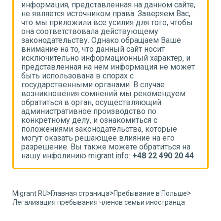
,
информация, представленная на данном сайте,
и
не является источником права. Заверяем Вас,
н
что мы приложили все усилия для того, чтобы
ч
она соответствовала действующему
о
законодательству. Однако обращаем Ваше
з
внимание на то, что данный сайт носит
в
исключительно информационный характер, и
и
т
представленная на нем информация не может
п
быть использована в спорах с
б
государственными органами. В случае
г
возникновения сомнений мы рекомендуем
в
обратиться в орган, осуществляющий
о
административное производство по
а
конкретному делу, и ознакомиться с
к
положениями законодательства, которые
п
могут оказать решающее влияние на его
м
разрешение. Вы также можете обратиться на
р
4
нашу инфолинию migrant.info:
+48 22 490 20 44
н
>
>
>
Migrant RU
Главная страница
Пребывание в Польше
Легализация пребывания членов семьи иностранца