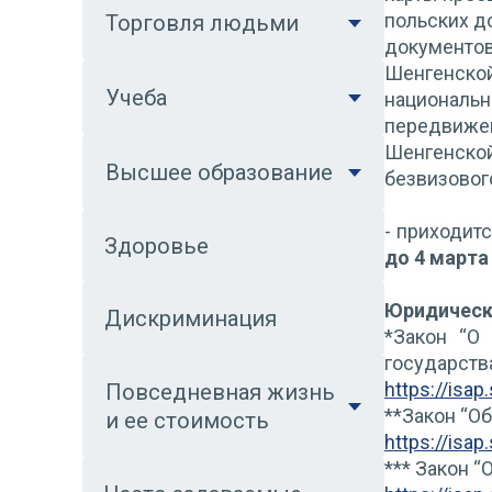
польских д
Торговля людьми
документов
Шенгенской
Учеба
националь
передвиже
Шенгенско
Высшее образование
безвизовог
- приходит
Здоровье
до 4 марта
Юридическ
Дискриминация
*Закон “О
государства
https://isa
Повседневная жизнь
**Закон “О
и ее стоимость
https://isa
*
** Закон “