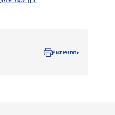
U/D19910425Lj.pdf
Распечатать