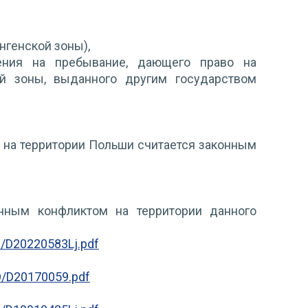
нгенской зоны),
ения на пребывание, дающего право на
й зоны, выданного другим государством
е на территории Польши считается законным
нным конфликтом на территории данного
U/D20220583Lj.pdf
O/D20170059.pdf