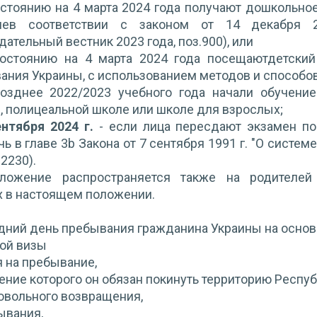
остоянию на 4 марта 2024 года получают дошкольное
иев соответствии с законом от 14 декабря 2
дательный вестник 2023 года, поз.900), или
состоянию на 4 марта 2024 года посещаютдетски
ания Украины, с использованием методов и способо
позднее 2022/2023 учебного года начали обучение
, полицеальной школе или школе для взрослых;
ентября 2024 г.
- если лица пересдают экзамен по
ь в главе 3b Закона от 7 сентября 1991 г. "О систе
. 2230).
ложение распространяется также на родителей
 в настоящем положении.
дний день пребывания гражданина Украины на основ
ной визы
 на пребывание,
ечение которого он обязан покинуть территорию Респу
овольного возвращения,
ывания,