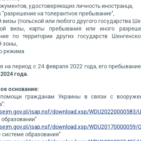
окументов, удостоверяющих личность иностранца,
 "разрешение на толерантное пребывание",
 визы (польской или любого другого государства Ше
ной визы, карты пребывания или иного разреш
ние по территории других государств Шенгенско
й зоны,
о режима
ся на период с 24 февраля 2022 года, его пребывани
 2024 года.
ое основание:
 помощи гражданам Украины в связи с вооруже
”:
p.sejm.gov.pl/isap.nsf/download.xsp/WDU20220000583/
б образовании”
p.sejm.gov.pl/isap.nsf/download.xsp/WDU20170000059/
О системе образования”