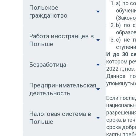
a) по с
Польское
обучен
гражданство
(Законо
b) по 
образов
Работа иностранцев в
c) не 
Польше
ступени
И до 30 с
котором реч
Безработица
2022 г., поз
Данное по
упомянутых
Предпринимательская
деятельность
Если после
националь
разрешения
Налоговая система в
срока, в т
Польше
срока добр
карты преб