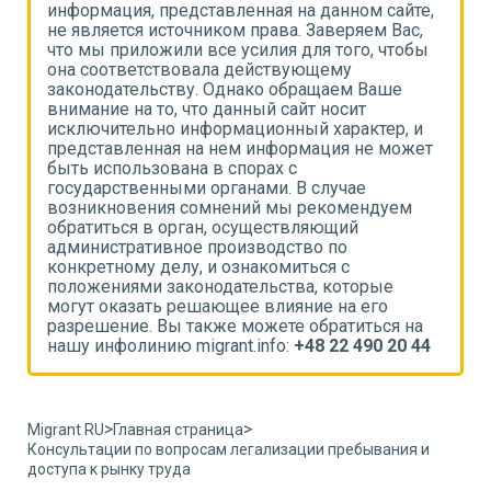
,
информация, представленная на данном сайте,
и
не является источником права. Заверяем Вас,
н
что мы приложили все усилия для того, чтобы
ч
она соответствовала действующему
о
законодательству. Однако обращаем Ваше
з
внимание на то, что данный сайт носит
в
исключительно информационный характер, и
и
т
представленная на нем информация не может
п
быть использована в спорах с
б
государственными органами. В случае
г
возникновения сомнений мы рекомендуем
в
обратиться в орган, осуществляющий
о
административное производство по
а
конкретному делу, и ознакомиться с
к
положениями законодательства, которые
п
могут оказать решающее влияние на его
м
разрешение. Вы также можете обратиться на
р
4
нашу инфолинию migrant.info:
+48 22 490 20 44
н
>
>
Migrant RU
Главная страница
Консультации по вопросам легализации пребывания и
доступа к рынку труда