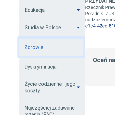
PRZYDATNE 
Rzecznik Praw
Edukacja
Poradnik ZUS
cudzoziemcó
e1e4-42ec-81
Studia w Polsce
Zdrowie
Oceń n
Dyskryminacja
Życie codzienne i jego
koszty
Najczęściej zadawane
pytania (FAQ)