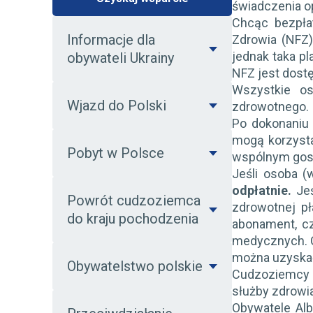
świadczenia op
Chcąc bezpła
Informacje dla
Zdrowia (NFZ
jednak taka 
obywateli Ukrainy
NFZ jest dos
Wszystkie os
Wjazd do Polski
zdrowotnego. 
Po dokonaniu
mogą korzysta
Pobyt w Polsce
wspólnym gospo
Jeśli osoba 
odpłatnie.
Jeś
Powrót cudzoziemca
zdrowotnej p
do kraju pochodzenia
abonament, cz
medycznych. C
można uzyska
Obywatelstwo polskie
Cudzoziemcy p
służby zdrowi
Obywatele Alba