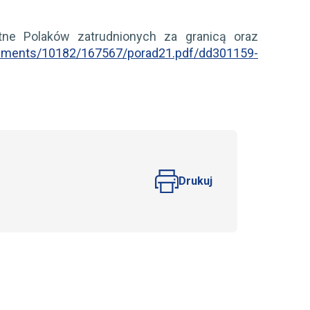
tne Polaków zatrudnionych za granicą oraz
cuments/10182/167567/porad21.pdf/dd301159-
Drukuj