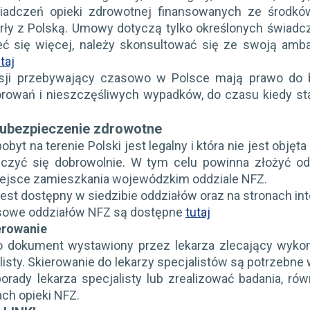
wiadczeń opieki zdrowotnej finansowanych ze środkó
ły z Polską. Umowy dotyczą tylko określonych świadcz
eć się więcej, należy skonsultować się ze swoją amb
taj
sji przebywający czasowo w Polsce mają prawo do 
rowań i nieszczęśliwych wypadków, do czasu kiedy stan
ubezpieczenie zdrowotne
pobyt na terenie Polski jest legalny i która nie jest 
czyć się dobrowolnie. W tym celu powinna złożyć 
ejsce zamieszkania wojewódzkim oddziale NFZ.
jest dostępny w siedzibie oddziałów oraz na stronach i
esowe oddziałów NFZ są dostępne
tutaj
ierowanie
o dokument wystawiony przez lekarza zlecający wykon
listy. Skierowanie do lekarzy specjalistów są potrzebne
porady lekarza specjalisty lub zrealizować badania, r
ch opieki NFZ.