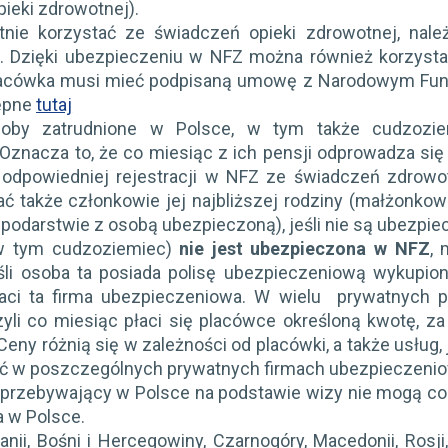
ieki zdrowotnej).
tnie korzystać ze świadczeń opieki zdrowotnej, na
). Dzięki ubezpieczeniu w NFZ można również korzyst
placówka musi mieć podpisaną umowę z Narodowym Fund
tępne
tutaj
oby zatrudnione w Polsce, w tym także cudzozie
Oznacza to, że co miesiąc z ich pensji odprowadza się 
 odpowiedniej rejestracji w NFZ ze świadczeń zdrowo
ć także członkowie jej najbliższej rodziny (małżonkowi
darstwie z osobą ubezpieczoną), jeśli nie są ubezpiecz
(w tym cudzoziemiec)
nie jest ubezpieczona w NFZ
, 
li osoba ta posiada polisę ubezpieczeniową wykupioną
łaci ta firma ubezpieczeniowa. W wielu prywatnych
yli co miesiąc płaci się placówce określoną kwotę, za
eny różnią się w zależności od placówki, a także usług
ć w poszczególnych prywatnych firmach ubezpieczeni
rzebywający w Polsce na podstawie wizy nie mogą co d
a w Polsce.
nii, Bośni i Hercegowiny, Czarnogóry, Macedonii, Rosji