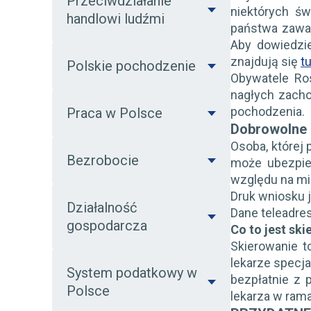
Przeciwdziałanie
niektórych ś
handlowi ludźmi
państwa zawar
Aby dowiedzi
znajdują się
tu
Polskie pochodzenie
Obywatele Ro
nagłych zacho
pochodzenia.
Praca w Polsce
Dobrowolne 
Osoba, której 
Bezrobocie
może ubezpie
względu na mi
Druk wniosku 
Działalność
Dane teleadr
gospodarcza
Co to jest sk
Skierowanie t
lekarze specja
System podatkowy w
bezpłatnie z 
Polsce
lekarza w rama