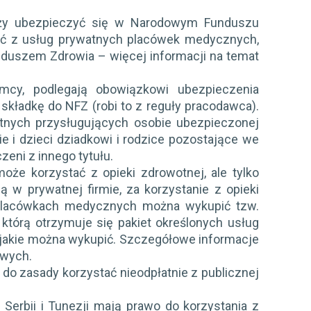
leży ubezpieczyć się w Narodowym Funduszu
ać z usług prywatnych placówek medycznych,
uszem Zdrowia – więcej informacji na temat
mcy, podlegają obowiązkowi ubezpieczenia
składkę do NFZ (robi to z reguły pracodawca).
tnych przysługujących osobie ubezpieczonej
e i dzieci dziadkowi i rodzice pozostające we
eni z innego tytułu.
może korzystać z opieki zdrowotnej, ale tylko
 w prywatnej firmie, za korzystanie z opieki
 placówkach medycznych można wykupić tzw.
 którą otrzymuje się pakiet określonych usług
, jakie można wykupić. Szczegółowe informacje
owych.
o zasady korzystać nieodpłatnie z publicznej
, Serbii i Tunezji mają prawo do korzystania z