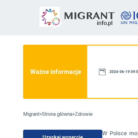
nie informacje nie stanowią źródła
dne z obowiązującymi regulacjami.
nformacyjnym, a informacje na niej
Ważne informacje
ministracji publicznej. W razie
2024-06-19 09:
tępowanie administracyjne w danej
ujący wpływ na jej rozstrzygnięcie.
.info - +48 22 490 20 44
Migrant
>
Strona główna
>
Zdrowie
W Polsce możn
Uzyskaj wsparcie