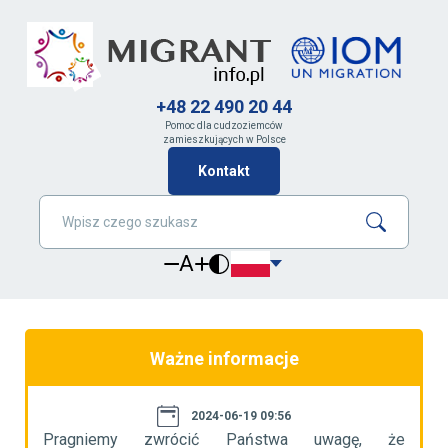
+48 22 490 20 44
Pomoc dla cudzoziemców
zamieszkujących w Polsce
Kontakt
A
Ważne informacje
2024-06-19 09:56
że
Pragniemy zwrócić Państwa uwagę, że
P