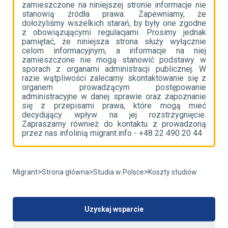
ie
zamieszczone na niniejszej stronie informacje nie
z
że
stanowią źródła prawa. Zapewniamy, że
s
ne
dołożyliśmy wszelkich starań, by były one zgodne
d
ak
z obowiązującymi regulacjami. Prosimy jednak
z
ie
pamiętać, że niniejsza strona służy wyłącznie
p
ej
celom informacyjnym, a informacje na niej
c
 w
zamieszczone nie mogą stanowić podstawy w
z
 W
sporach z organami administracji publicznej. W
s
 z
razie wątpliwości zalecamy skontaktowanie się z
r
ie
organem prowadzącym postępowanie
o
ie
administracyjne w danej sprawie oraz zapoznanie
a
eć
się z przepisami prawa, które mogą mieć
s
e.
decydujący wpływ na jej rozstrzygnięcie.
d
ną
Zapraszamy również do kontaktu z prowadzoną
Z
4
przez nas infolinią migrant.info - +48 22 490 20 44
p
>
>
>
Migrant
Strona główna
Studia w Polsce
Koszty studiów
Uzyskaj wsparcie