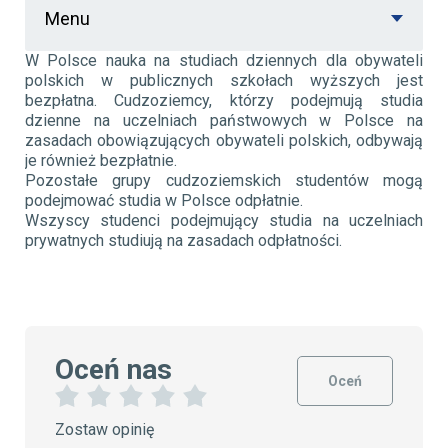
Menu
W Polsce nauka na studiach dziennych dla obywateli
polskich w publicznych szkołach wyższych jest
bezpłatna. Cudzoziemcy, którzy podejmują studia
dzienne na uczelniach państwowych w Polsce na
zasadach obowiązujących obywateli polskich, odbywają
je również bezpłatnie.
Pozostałe grupy cudzoziemskich studentów mogą
podejmować studia w Polsce odpłatnie.
Wszyscy studenci podejmujący studia na uczelniach
prywatnych studiują na zasadach odpłatności.
Oceń nas
Oceń
1
2
3
4
5
Zostaw opinię
G
G
G
G
G