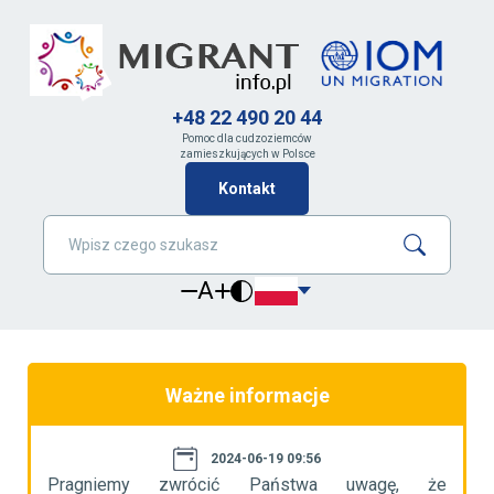
+48 22 490 20 44
Pomoc dla cudzoziemców
zamieszkujących w Polsce
Kontakt
A
Ważne informacje
2024-06-19 09:56
że
Pragniemy zwrócić Państwa uwagę, że
P