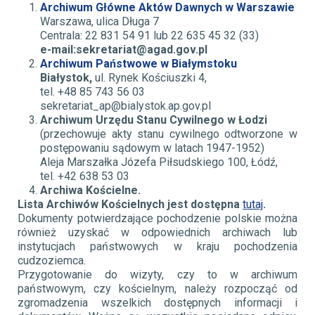
Archiwum Główne Aktów Dawnych w Warszawie
Warszawa, ulica Długa 7
Centrala: 22 831 54 91 lub 22 635 45 32 (33)
e-mail:sekretariat@agad.gov.pl
Archiwum Państwowe w Białymstoku
Białystok,
ul. Rynek Kościuszki 4,
tel. +48 85 743 56 03
sekretariat_ap@bialystok.ap.gov.pl
Archiwum Urzędu Stanu Cywilnego w Łodzi
(przechowuje akty stanu cywilnego odtworzone w
postępowaniu sądowym w latach 1947-1952)
Aleja Marszałka Józefa Piłsudskiego 100, Łódź,
tel. +42 638 53 03
Archiwa Kościelne.
Lista Archiwów Kościelnych jest dostępna
tutaj
.
Dokumenty potwierdzające pochodzenie polskie można
również uzyskać w odpowiednich archiwach lub
instytucjach państwowych w kraju pochodzenia
cudzoziemca.
Przygotowanie do wizyty, czy to w archiwum
państwowym, czy kościelnym, należy rozpocząć od
zgromadzenia wszelkich dostępnych informacji i