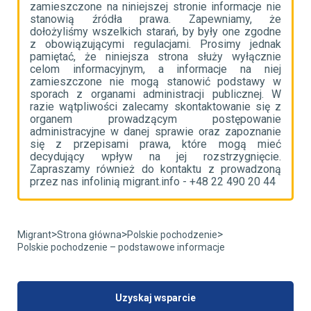
ie
zamieszczone na niniejszej stronie informacje nie
z
że
stanowią źródła prawa. Zapewniamy, że
s
ne
dołożyliśmy wszelkich starań, by były one zgodne
d
ak
z obowiązującymi regulacjami. Prosimy jednak
z
ie
pamiętać, że niniejsza strona służy wyłącznie
p
ej
celom informacyjnym, a informacje na niej
c
 w
zamieszczone nie mogą stanowić podstawy w
z
 W
sporach z organami administracji publicznej. W
s
 z
razie wątpliwości zalecamy skontaktowanie się z
r
ie
organem prowadzącym postępowanie
o
ie
administracyjne w danej sprawie oraz zapoznanie
a
eć
się z przepisami prawa, które mogą mieć
s
e.
decydujący wpływ na jej rozstrzygnięcie.
d
ną
Zapraszamy również do kontaktu z prowadzoną
Z
4
przez nas infolinią migrant.info - +48 22 490 20 44
p
>
>
>
Migrant
Strona główna
Polskie pochodzenie
Polskie pochodzenie – podstawowe informacje
Uzyskaj wsparcie