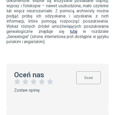
dokumentów. Ważne są wszystkie posiadane odpisy,
wypisy i fotokopie – nawet uszkodzone, mało czytelne
lub wręcz niezrozumiałe. Z pomocą archiwisty można
podjąć próbę ich odzyskania i uzyskania z nich
informacji, które pomogą rozpocząć poszukiwania.
Wykaz różnych źródeł umożliwiających poszukiwania
genealogiczne znajduje się
tutaj
w rozdziale
„Genealogia” (strona internetowa jest dostępna w języku
polskim i angielskim).
Oceń nas
Oceń
1
2
3
4
5
Zostaw opinię
G
G
G
G
G
w
w
w
w
w
i
i
i
i
i
a
a
a
a
a
z
z
z
z
z
d
d
d
d
d