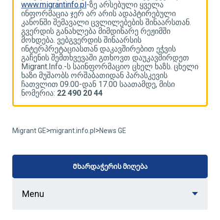
www.migrantinfo.pl
-ზე არსებული ყველა
w
ინფორმაცია ჯერ არ არის ადაპტირებული
ი
კანონში შემავალი ცვლილებების შინაარსთან.
კ
გვერდის განახლება მიმდინარე რეჟიმში
გ
მოხდება. ვებგვერდის შინაარსის
მ
ინტერპრეტაციასთან დაკავშირებით ეჭვის
ი
გაჩენის შემთხვევაში გთხოვთ დაუკავშირდეთ
გ
ლი
Migrant.Info.-ს საინფორმაციო ცხელ ხაზს. ცხელი
M
ხაზი მუშაობს ორშაბათიდან პარასკევის
ხ
ჩათვლით 09.00-დან 17.00 საათამდე, მისი
ჩ
ნომერია:
22 490 20 44
ნ
>
>
Migrant GE
migrant.info.pl
News GE
Მხარდაჭერის მიღება
Menu