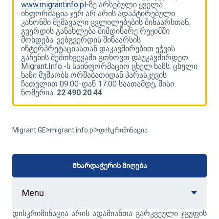
www.migrantinfo.pl
-ზე არსებული ყველა
w
ინფორმაცია ჯერ არ არის ადაპტირებული
ი
კანონში შემავალი ცვლილებების შინაარსთან.
კ
გვერდის განახლება მიმდინარე რეჟიმში
გ
მოხდება. ვებგვერდის შინაარსის
მ
ინტერპრეტაციასთან დაკავშირებით ეჭვის
ი
გაჩენის შემთხვევაში გთხოვთ დაუკავშირდეთ
გ
ლი
Migrant.Info.-ს საინფორმაციო ცხელ ხაზს. ცხელი
M
ხაზი მუშაობს ორშაბათიდან პარასკევის
ხ
ჩათვლით 09.00-დან 17.00 საათამდე, მისი
ჩ
ნომერია:
22 490 20 44
ნ
>
>
Migrant GE
migrant.info.pl
დისკრიმინაცია
Მხარდაჭერის მიღება
Menu
დისკრიმინაცია არის ადამიანთა გარკვეული ჯგუფის