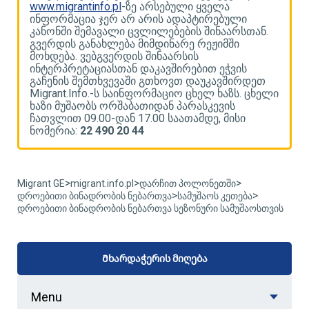
www.migrantinfo.pl
-ზე არსებული ყველა
w
ინფორმაცია ჯერ არ არის ადაპტირებული
ი
კანონში შემავალი ცვლილებების შინაარსთან.
კ
გვერდის განახლება მიმდინარე რეჟიმში
გ
მოხდება. ვებგვერდის შინაარსის
მ
ინტერპრეტაციასთან დაკავშირებით ეჭვის
ი
გაჩენის შემთხვევაში გთხოვთ დაუკავშირდეთ
გ
ლი
Migrant.Info.-ს საინფორმაციო ცხელ ხაზს. ცხელი
M
ხაზი მუშაობს ორშაბათიდან პარასკევის
ხ
ჩათვლით 09.00-დან 17.00 საათამდე, მისი
ჩ
ნომერია:
22 490 20 44
ნ
>
>
>
Migrant GE
migrant.info.pl
დარჩით პოლონეთში
>
>
დროებითი ბინადრობის ნებართვა
სამუშაოს კეთება
დროებითი ბინადრობის ნებართვა სეზონური სამუშაოსთვის
Მხარდაჭერის მიღება
Menu