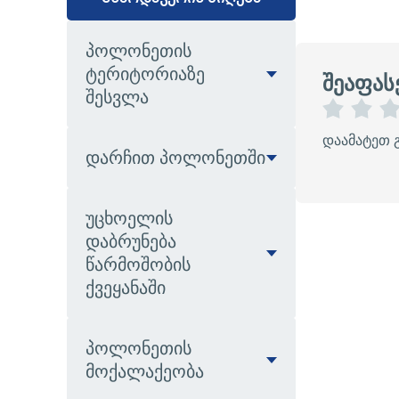
პოლონეთის
ტერიტორიაზე
შეაფას
შესვლა
1
2
დაამატეთ 
ვ
ვ
დარჩით პოლონეთში
ა
ა
რ
რ
ს
ს
უცხოელის
კ
კ
ვ
ვ
დაბრუნება
ლ
ლ
წარმოშობის
ა
ა
ქვეყანაში
ვ
ვ
ი
ე
ბ
ი
პოლონეთის
მოქალაქეობა