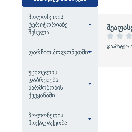
პოლონეთის
ტერიტორიაზე
შეაფას
შესვლა
1
2
დაამატეთ 
ვ
ვ
დარჩით პოლონეთში
ა
ა
რ
რ
ს
ს
უცხოელის
კ
კ
ვ
ვ
დაბრუნება
ლ
ლ
წარმოშობის
ა
ა
ქვეყანაში
ვ
ვ
ი
ე
ბ
ი
პოლონეთის
მოქალაქეობა