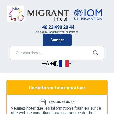
+48 22 490 20 44
Aide aux étrangers vivant en Pologne
Contact
A
Une information important
2024-06-28 06:50
e
Veuillez noter que les informations fournies sur ce
V
site web ne constituent pas une source de droit.
s