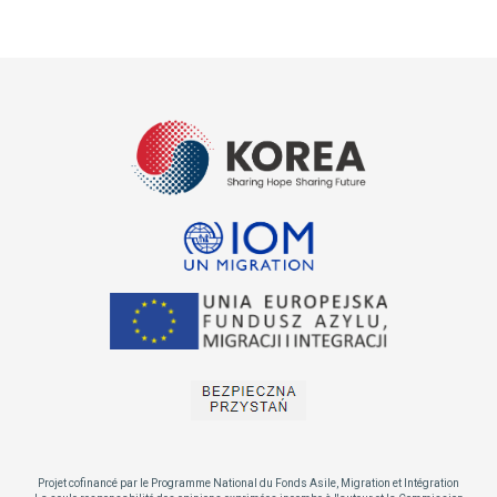
Projet cofinancé par le Programme National du Fonds Asile, Migration et Intégration