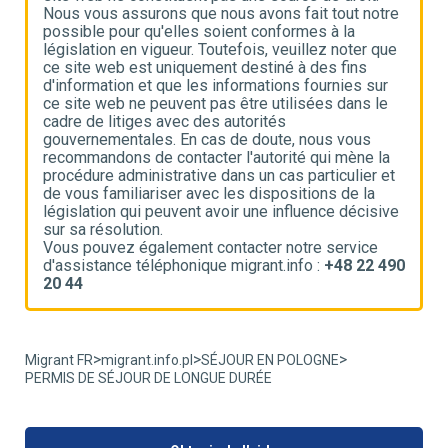
e
Nous vous assurons que nous avons fait tout notre
N
possible pour qu'elles soient conformes à la
p
e
législation en vigueur. Toutefois, veuillez noter que
l
ce site web est uniquement destiné à des fins
c
d'information et que les informations fournies sur
d
ce site web ne peuvent pas être utilisées dans le
c
cadre de litiges avec des autorités
c
gouvernementales. En cas de doute, nous vous
g
recommandons de contacter l'autorité qui mène la
r
t
procédure administrative dans un cas particulier et
p
de vous familiariser avec les dispositions de la
d
ve
législation qui peuvent avoir une influence décisive
l
sur sa résolution.
s
Vous pouvez également contacter notre service
V
90
d'assistance téléphonique migrant.info :
+48 22 490
d
20 44
2
>
>
>
Migrant FR
migrant.info.pl
SÉJOUR EN POLOGNE
PERMIS DE SÉJOUR DE LONGUE DURÉE