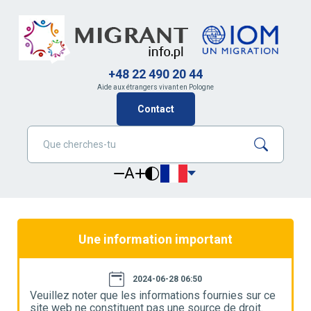
+48 22 490 20 44
Aide aux étrangers vivant en Pologne
Contact
A
Une information important
2024-06-28 06:50
e
Veuillez noter que les informations fournies sur ce
V
site web ne constituent pas une source de droit.
s