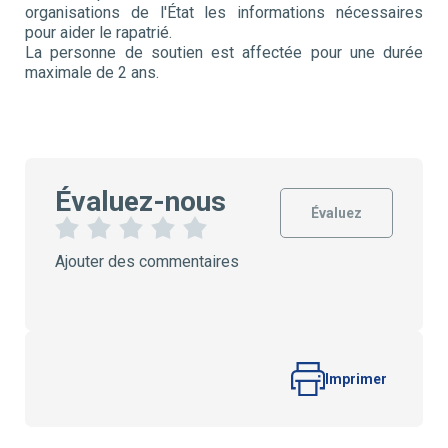
organisations de l'État les informations nécessaires
pour aider le rapatrié.
La personne de soutien est affectée pour une durée
maximale de 2 ans.
Évaluez-nous
Évaluez
1
2
3
4
5
Ajouter des commentaires
É
É
É
É
É
t
t
t
t
t
o
o
o
o
o
i
i
i
i
i
l
l
l
l
l
e
e
e
e
e
s
s
s
s
Imprimer