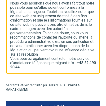
e
Nous vous assurons que nous avons fait tout notre
N
possible pour qu'elles soient conformes à la
p
e
législation en vigueur. Toutefois, veuillez noter que
l
ce site web est uniquement destiné à des fins
c
d'information et que les informations fournies sur
d
ce site web ne peuvent pas être utilisées dans le
c
cadre de litiges avec des autorités
c
gouvernementales. En cas de doute, nous vous
g
recommandons de contacter l'autorité qui mène la
r
t
procédure administrative dans un cas particulier et
p
de vous familiariser avec les dispositions de la
d
ve
législation qui peuvent avoir une influence décisive
l
sur sa résolution.
s
Vous pouvez également contacter notre service
V
90
d'assistance téléphonique migrant.info :
+48 22 490
d
20 44
2
>
>
>
Migrant FR
migrant.info.pl
ORIGINE POLONAISE
RAPATRIEMENT