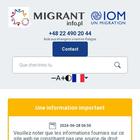
+48 22 490 20 44
Aide aux étrangers vivant en Pologne
Contact
A
Une information important
2024-06-28 06:50
e
Veuillez noter que les informations fournies sur ce
V
site web ne constituent pas une source de droit.
s