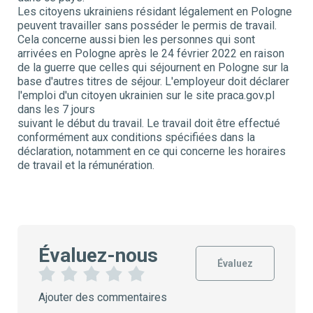
Les citoyens ukrainiens résidant légalement en Pologne
peuvent travailler sans posséder le permis de travail.
Cela concerne aussi bien les personnes qui sont
arrivées en Pologne après le 24 février 2022 en raison
de la guerre que celles qui séjournent en Pologne sur la
base d'autres titres de séjour. L'employeur doit déclarer
l'emploi d'un citoyen ukrainien sur le site praca.gov.pl
dans les 7 jours
suivant le début du travail. Le travail doit être effectué
conformément aux conditions spécifiées dans la
déclaration, notamment en ce qui concerne les horaires
de travail et la rémunération.
Évaluez-nous
Évaluez
1
2
3
4
5
Ajouter des commentaires
É
É
É
É
É
t
t
t
t
t