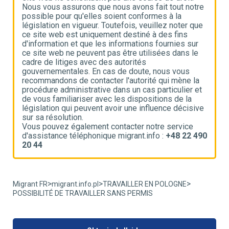
e
Nous vous assurons que nous avons fait tout notre
N
possible pour qu'elles soient conformes à la
p
e
législation en vigueur. Toutefois, veuillez noter que
l
ce site web est uniquement destiné à des fins
c
d'information et que les informations fournies sur
d
ce site web ne peuvent pas être utilisées dans le
c
cadre de litiges avec des autorités
c
gouvernementales. En cas de doute, nous vous
g
recommandons de contacter l'autorité qui mène la
r
t
procédure administrative dans un cas particulier et
p
de vous familiariser avec les dispositions de la
d
ve
législation qui peuvent avoir une influence décisive
l
sur sa résolution.
s
Vous pouvez également contacter notre service
V
90
d'assistance téléphonique migrant.info :
+48 22 490
d
20 44
2
>
>
>
Migrant FR
migrant.info.pl
TRAVAILLER EN POLOGNE
POSSIBILITÉ DE TRAVAILLER SANS PERMIS