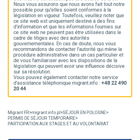
e
Nous vous assurons que nous avons fait tout notre
N
possible pour qu'elles soient conformes à la
p
e
législation en vigueur. Toutefois, veuillez noter que
l
ce site web est uniquement destiné à des fins
c
d'information et que les informations fournies sur
d
ce site web ne peuvent pas être utilisées dans le
c
cadre de litiges avec des autorités
c
gouvernementales. En cas de doute, nous vous
g
recommandons de contacter l'autorité qui mène la
r
t
procédure administrative dans un cas particulier et
p
de vous familiariser avec les dispositions de la
d
ve
législation qui peuvent avoir une influence décisive
l
sur sa résolution.
s
Vous pouvez également contacter notre service
V
90
d'assistance téléphonique migrant.info :
+48 22 490
d
20 44
2
>
>
>
Migrant FR
migrant.info.pl
SÉJOUR EN POLOGNE
>
PERMIS DE SÉJOUR TEMPORAIRE
PARTICIPATION AUX STAGES ET AU VOLONTARIAT