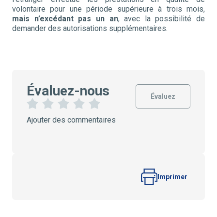
volontaire pour une période supérieure à trois mois,
mais n’excédant pas un an
, avec la possibilité de
demander des autorisations supplémentaires.
Évaluez-nous
Évaluez
1
2
3
4
5
Ajouter des commentaires
É
É
É
É
É
t
t
t
t
t
o
o
o
o
o
i
i
i
i
i
l
l
l
l
l
e
e
e
e
e
s
s
s
s
Imprimer