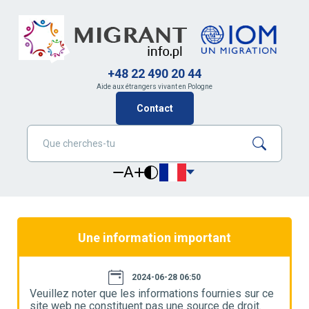
+48 22 490 20 44
Aide aux étrangers vivant en Pologne
Contact
A
Une information important
2024-06-28 06:50
e
Veuillez noter que les informations fournies sur ce
V
site web ne constituent pas une source de droit.
s