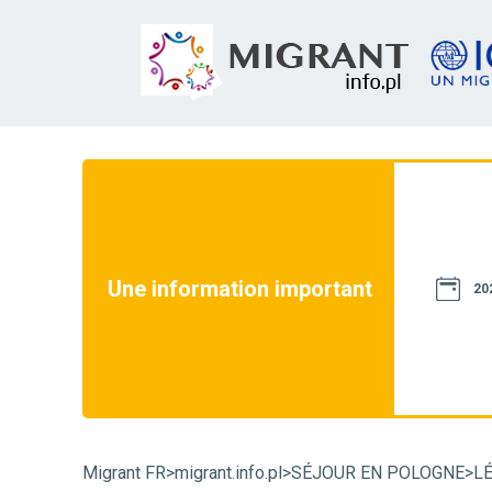
site web ne constituent pas une source de droit.
ossible pour qu'elles soient conformes à la
 ce site web est uniquement destiné à des fins
e site web ne peuvent pas être utilisées dans le
les. En cas de doute, nous vous recommandons
Une information important
20
trative dans un cas particulier et de vous
ui peuvent avoir une influence décisive sur sa
istance téléphonique migrant.info :
+48 22
Migrant FR
>
migrant.info.pl
>
SÉJOUR EN POLOGNE
>
L