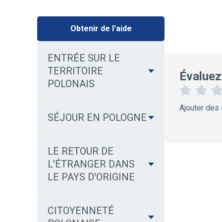
Obtenir de l'aide
ENTRÉE SUR LE
TERRITOIRE
Évaluez
POLONAIS
1
2
Ajouter des
É
É
SÉJOUR EN POLOGNE
t
t
o
o
i
i
LE RETOUR DE
l
l
e
e
L'ÉTRANGER DANS
s
LE PAYS D'ORIGINE
CITOYENNETÉ