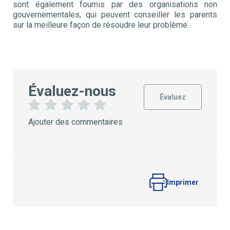
sont également fournis par des organisations non
gouvernementales, qui peuvent conseiller les parents
sur la meilleure façon de résoudre leur problème.
Évaluez-nous
Évaluez
1
2
3
4
5
Ajouter des commentaires
É
É
É
É
É
t
t
t
t
t
o
o
o
o
o
i
i
i
i
i
l
l
l
l
l
e
e
e
e
e
s
s
s
s
Imprimer