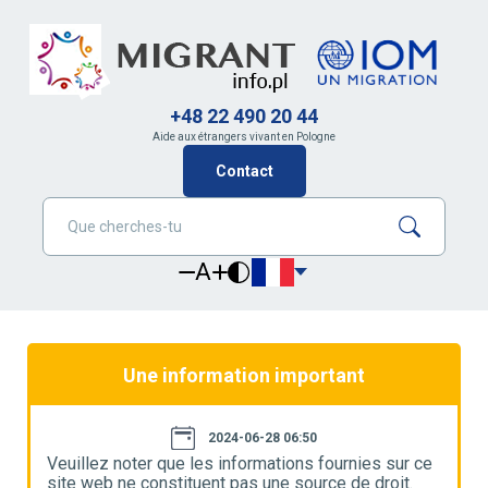
+48 22 490 20 44
Aide aux étrangers vivant en Pologne
Contact
A
Une information important
2024-06-28 06:50
e
Veuillez noter que les informations fournies sur ce
V
site web ne constituent pas une source de droit.
s