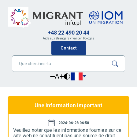
+48 22 490 20 44
Aide aux étrangers vivant en Pologne
Contact
A
Une information important
2024-06-28 06:50
e
Veuillez noter que les informations fournies sur ce
V
site web ne constituent pas une source de droit.
s