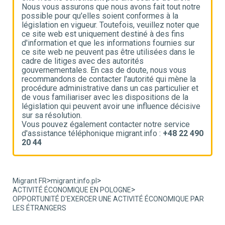
e
Nous vous assurons que nous avons fait tout notre
N
possible pour qu'elles soient conformes à la
p
e
législation en vigueur. Toutefois, veuillez noter que
l
ce site web est uniquement destiné à des fins
c
d'information et que les informations fournies sur
d
ce site web ne peuvent pas être utilisées dans le
c
cadre de litiges avec des autorités
c
gouvernementales. En cas de doute, nous vous
g
recommandons de contacter l'autorité qui mène la
r
t
procédure administrative dans un cas particulier et
p
de vous familiariser avec les dispositions de la
d
ve
législation qui peuvent avoir une influence décisive
l
sur sa résolution.
s
Vous pouvez également contacter notre service
V
90
d'assistance téléphonique migrant.info :
+48 22 490
d
20 44
2
>
>
Migrant FR
migrant.info.pl
>
ACTIVITÉ ÉCONOMIQUE EN POLOGNE
OPPORTUNITÉ D'EXERCER UNE ACTIVITÉ ÉCONOMIQUE PAR
LES ÉTRANGERS