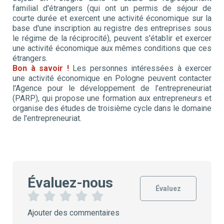
familial d'étrangers (qui ont un permis de séjour de
courte durée et exercent une activité économique sur la
base d'une inscription au registre des entreprises sous
le régime de la réciprocité), peuvent s'établir et exercer
une activité économique aux mêmes conditions que ces
étrangers.
Bon à savoir !
Les personnes intéressées à exercer
une activité économique en Pologne peuvent contacter
l'Agence pour le développement de l’entrepreneuriat
(PARP), qui propose une formation aux entrepreneurs et
organise des études de troisième cycle dans le domaine
de l'entrepreneuriat.
Évaluez-nous
Évaluez
1
2
3
4
5
Ajouter des commentaires
É
É
É
É
É
t
t
t
t
t