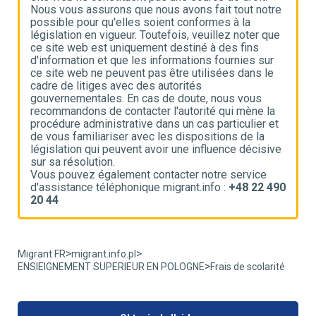
e
Nous vous assurons que nous avons fait tout notre
N
possible pour qu'elles soient conformes à la
p
e
législation en vigueur. Toutefois, veuillez noter que
l
ce site web est uniquement destiné à des fins
c
d'information et que les informations fournies sur
d
ce site web ne peuvent pas être utilisées dans le
c
cadre de litiges avec des autorités
c
gouvernementales. En cas de doute, nous vous
g
recommandons de contacter l'autorité qui mène la
r
t
procédure administrative dans un cas particulier et
p
de vous familiariser avec les dispositions de la
d
ve
législation qui peuvent avoir une influence décisive
l
sur sa résolution.
s
Vous pouvez également contacter notre service
V
90
d'assistance téléphonique migrant.info :
+48 22 490
d
20 44
2
>
>
Migrant FR
migrant.info.pl
>
ENSIEIGNEMENT SUPERIEUR EN POLOGNE
Frais de scolarité