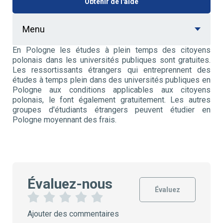
Obtenir de l'aide
Menu
En Pologne les études à plein temps des citoyens
polonais dans les universités publiques sont gratuites.
Les ressortissants étrangers qui entreprennent des
études à temps plein dans des universités publiques en
Pologne aux conditions applicables aux citoyens
polonais, le font également gratuitement. Les autres
groupes d'étudiants étrangers peuvent étudier en
Pologne moyennant des frais.
Évaluez-nous
Évaluez
1
2
3
4
5
Ajouter des commentaires
É
É
É
É
É