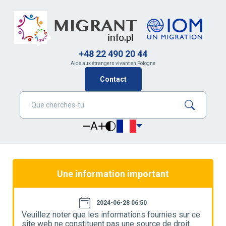
+48 22 490 20 44
Aide aux étrangers vivant en Pologne
Contact
A
Une information important
2024-06-28 06:50
e
Veuillez noter que les informations fournies sur ce
V
site web ne constituent pas une source de droit.
s