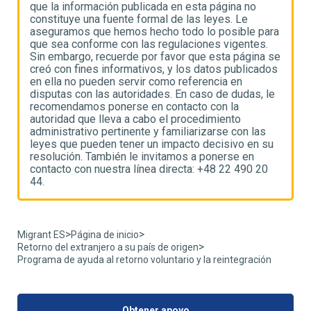
que la información publicada en esta página no
q
constituye una fuente formal de las leyes. Le
c
ra
aseguramos que hemos hecho todo lo posible para
a
que sea conforme con las regulaciones vigentes.
q
se
Sin embargo, recuerde por favor que esta página se
S
os
creó con fines informativos, y los datos publicados
c
en ella no pueden servir como referencia en
e
e
disputas con las autoridades. En caso de dudas, le
d
recomendamos ponerse en contacto con la
r
autoridad que lleva a cabo el procedimiento
a
administrativo pertinente y familiarizarse con las
a
u
leyes que pueden tener un impacto decisivo en su
l
resolución. También le invitamos a ponerse en
r
contacto con nuestra línea directa: +48 22 490 20
c
44.
4
>
>
Migrant ES
Página de inicio
>
Retorno del extranjero a su país de origen
Programa de ayuda al retorno voluntario y la reintegración
Obtener apoyo