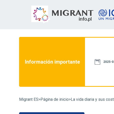
formación publicada en esta página no
que hemos hecho todo lo posible para que
ecuerde por favor que esta página se creó
ueden servir como referencia en disputas
Información importante
2025-0
nerse en contacto con la autoridad que
amiliarizarse con las leyes que pueden tener
 a ponerse en contacto con nuestra línea
Migrant ES
>
Página de inicio
>
La vida diaria y sus cos