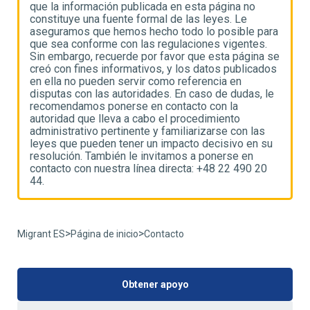
que la información publicada en esta página no
q
constituye una fuente formal de las leyes. Le
c
ra
aseguramos que hemos hecho todo lo posible para
a
que sea conforme con las regulaciones vigentes.
q
se
Sin embargo, recuerde por favor que esta página se
S
os
creó con fines informativos, y los datos publicados
c
en ella no pueden servir como referencia en
e
e
disputas con las autoridades. En caso de dudas, le
d
recomendamos ponerse en contacto con la
r
autoridad que lleva a cabo el procedimiento
a
administrativo pertinente y familiarizarse con las
a
u
leyes que pueden tener un impacto decisivo en su
l
resolución. También le invitamos a ponerse en
r
contacto con nuestra línea directa: +48 22 490 20
c
44.
4
>
>
Migrant ES
Página de inicio
Contacto
Obtener apoyo