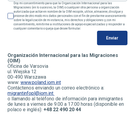
Doy mi consentimiento para que la Organización Internacional para las
Migraciones (en lo sucesivo, la OIM) o cualquier otra persona u organización
autorizada que actúe en nombre de la OIM recopile, utilice, almacene, divulgue y
procese de otro modo mis datos personales con el fin de prestarme asesoramiento
sobre la legalización de mi estancia, mis derechos y obligaciones y, con mi
consentimiento, remitirme a instituciones de apoyo especializadas y responder a
cualquier comentario o queja que desee formular.
Enviar
Organización Internacional para las Migraciones
(OIM)
Oficina de Varsovia
ul. Wiejska 12
00-490 Warszawa
www:
www.poland.iom.int
Contáctenos enviando un correo electrónico a:
migrantinfopl@iom.int
o llamando al teléfono de información para inmigrantes
de lunes a viernes de 9.00 a 17.00 horas (disponible en
polaco e inglés):
+48
22 490 20 44